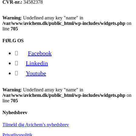
CVR-nr.:
34582378
Warning
: Undefined array key "name" in
/var/www/avichem.dk/public_html/wp-includes/widgets.php
on
line
705
FØLG OS
Facebook
Linkedin
Youtube
Warning
: Undefined array key "name" in
/var/www/avichem.dk/public_html/wp-includes/widgets.php
on
line
705
Nyhedsbrev
Tilmeld dig Avichem’s nyhedsbrev
Privatlivspolitik