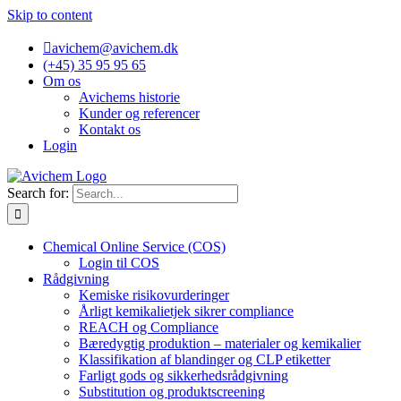
Skip to content
avichem@avichem.dk
(+45) 35 95 95 65
Om os
Avichems historie
Kunder og referencer
Kontakt os
Login
Search for:
Chemical Online Service (COS)
Login til COS
Rådgivning
Kemiske risikovurderinger
Årligt kemikalietjek sikrer compliance
REACH og Compliance
Bæredygtig produktion – materialer og kemikalier
Klassifikation af blandinger og CLP etiketter
Farligt gods og sikkerhedsrådgivning
Substitution og produktscreening