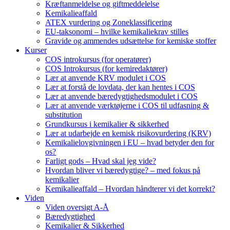
Kræftanmeldelse og giftmeddelelse
Kemikalieaffald
ATEX vurdering og Zoneklassificering
EU-taksonomi – hvilke kemikaliekrav stilles
Gravide og ammendes udsættelse for kemiske stoffer
Kurser
COS introkursus (for operatører)
COS Introkursus (for kemiredaktører)
Lær at anvende KRV modulet i COS
Lær at forstå de lovdata, der kan hentes i COS
Lær at anvende bæredygtighedsmodulet i COS
Lær at anvende værktøjerne i COS til udfasning &
substitution
Grundkursus i kemikalier & sikkerhed
Lær at udarbejde en kemisk risikovurdering (KRV)
Kemikalielovgivningen i EU – hvad betyder den for
os?
Farligt gods – Hvad skal jeg vide?
Hvordan bliver vi bæredygtige? – med fokus på
kemikalier
Kemikalieaffald – Hvordan håndterer vi det korrekt?
Viden
Viden oversigt A-Å
Bæredygtighed
Kemikalier & Sikkerhed