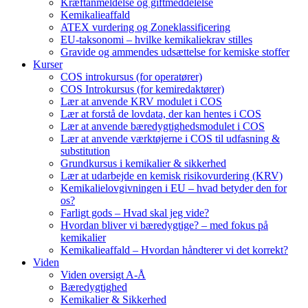
Kræftanmeldelse og giftmeddelelse
Kemikalieaffald
ATEX vurdering og Zoneklassificering
EU-taksonomi – hvilke kemikaliekrav stilles
Gravide og ammendes udsættelse for kemiske stoffer
Kurser
COS introkursus (for operatører)
COS Introkursus (for kemiredaktører)
Lær at anvende KRV modulet i COS
Lær at forstå de lovdata, der kan hentes i COS
Lær at anvende bæredygtighedsmodulet i COS
Lær at anvende værktøjerne i COS til udfasning &
substitution
Grundkursus i kemikalier & sikkerhed
Lær at udarbejde en kemisk risikovurdering (KRV)
Kemikalielovgivningen i EU – hvad betyder den for
os?
Farligt gods – Hvad skal jeg vide?
Hvordan bliver vi bæredygtige? – med fokus på
kemikalier
Kemikalieaffald – Hvordan håndterer vi det korrekt?
Viden
Viden oversigt A-Å
Bæredygtighed
Kemikalier & Sikkerhed