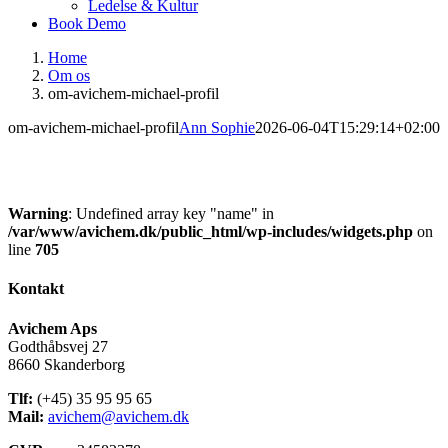
Ledelse & Kultur
Book Demo
Home
Om os
om-avichem-michael-profil
om-avichem-michael-profil
Ann Sophie
2026-06-04T15:29:14+02:00
Warning
: Undefined array key "name" in
/var/www/avichem.dk/public_html/wp-includes/widgets.php
on
line
705
Kontakt
Avichem Aps
Godthåbsvej 27
8660 Skanderborg
Tlf:
(+45) 35 95 95 65
Mail:
avichem@avichem.dk