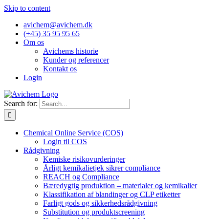
Skip to content
avichem@avichem.dk
(+45) 35 95 95 65
Om os
Avichems historie
Kunder og referencer
Kontakt os
Login
Search for:
Chemical Online Service (COS)
Login til COS
Rådgivning
Kemiske risikovurderinger
Årligt kemikalietjek sikrer compliance
REACH og Compliance
Bæredygtig produktion – materialer og kemikalier
Klassifikation af blandinger og CLP etiketter
Farligt gods og sikkerhedsrådgivning
Substitution og produktscreening