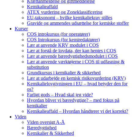
Kræftanmeldelse og giftmeddelelse
Kemikalieaffald
ATEX vurdering og Zoneklassificering
EU-taksonomi – hvilke kemikaliekrav stilles
Gravide og ammendes udsættelse for kemiske stoffer
Kurser
COS introkursus (for operatører)
COS Introkursus (for kemiredaktører)
Lær at anvende KRV modulet i COS
Lær at forstå de lovdata, der kan hentes i COS
Lær at anvende bæredygtighedsmodulet i COS
Lær at anvende værktøjerne i COS til udfasning &
substitution
Grundkursus i kemikalier & sikkerhed
Lær at udarbejde en kemisk risikovurdering (KRV)
Kemikalielovgivningen i EU – hvad betyder den for
os?
Farligt gods – Hvad skal jeg vide?
Hvordan bliver vi bæredygtige? – med fokus på
kemikalier
Kemikalieaffald – Hvordan håndterer vi det korrekt?
Viden
Viden oversigt A-Å
Bæredygtighed
Kemikalier & Sikkerhed