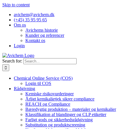
Skip to content
avichem@avichem.dk
(+45) 35 95 95 65
Om os
Avichems historie
Kunder og referencer
Kontakt os
Login
Search for:
Chemical Online Service (COS)
Login til COS
Rådgivning
Kemiske risikovurderinger
Årligt kemikalietjek sikrer compliance
REACH og Compliance
Bæredygtig produktion – materialer og kemikalier
Klassifikation af blandinger og CLP etiketter
Farligt gods og sikkerhedsrådgivning
Substitution og produktscreening