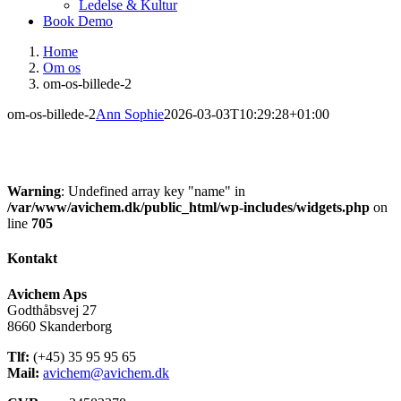
Ledelse & Kultur
Book Demo
Home
Om os
om-os-billede-2
om-os-billede-2
Ann Sophie
2026-03-03T10:29:28+01:00
Warning
: Undefined array key "name" in
/var/www/avichem.dk/public_html/wp-includes/widgets.php
on
line
705
Kontakt
Avichem Aps
Godthåbsvej 27
8660 Skanderborg
Tlf:
(+45) 35 95 95 65
Mail:
avichem@avichem.dk