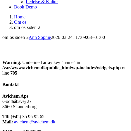
Ledelse & Kultur
Book Demo
Home
Om os
om-os-siden-2
om-os-siden-2
Ann Sophie
2026-03-24T17:09:03+01:00
Warning
: Undefined array key "name" in
/var/www/avichem.dk/public_html/wp-includes/widgets.php
on
line
705
Kontakt
Avichem Aps
Godthåbsvej 27
8660 Skanderborg
Tlf:
(+45) 35 95 95 65
Mail:
avichem@avichem.dk