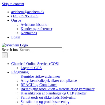
Skip to content
avichem@avichem.dk
(+45) 35 95 95 65
Om os
Avichems historie
Kunder og referencer
Kontakt os
Login
Search for:
Chemical Online Service (COS)
Login til COS
Rådgivning
Kemiske risikovurderinger
Årligt kemikalietjek sikrer compliance
REACH og Compliance
Bæredygtig produktion – materialer og kemikalier
Klassifikation af blandinger og CLP etiketter
Farligt gods og sikkerhedsrådgivning
Substitution og produktscreening