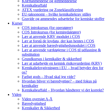
Kræftanmeldelse og giftmeddelelse
Kemikalieaffald
ATEX vurdering og Zoneklassificering
EU-taksonomi – hvilke kemikaliekrav stilles
Gravide og ammendes udsættelse for kemiske stoffer
Kurser
COS introkursus (for operatører)
COS Introkursus (for kemiredaktører)
Lær at anvende KRV modulet i COS
Lær at forstå de lovdata, der kan hentes i COS
Lær at anvende bæredygtighedsmodulet i COS
Lær at anvende værktøjerne i COS til udfasning &
substitution
Grundkursus i kemikalier & sikkerhed
Lær at udarbejde en kemisk risikovurdering (KRV)
Kemikalielovgivningen i EU – hvad betyder den for
os?
Farligt gods – Hvad skal jeg vide?
Hvordan bliver vi bæredygtige? – med fokus på
kemikalier
Kemikalieaffald – Hvordan håndterer vi det korrekt?
Viden
Viden oversigt A-Å
Bæredygtighed
Kemikalier & Sikkerhed