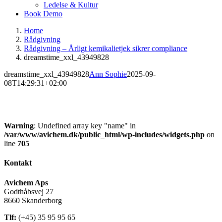
Ledelse & Kultur
Book Demo
Home
Rådgivning
Rådgivning – Årligt kemikalietjek sikrer compliance
dreamstime_xxl_43949828
dreamstime_xxl_43949828
Ann Sophie
2025-09-
08T14:29:31+02:00
Warning
: Undefined array key "name" in
/var/www/avichem.dk/public_html/wp-includes/widgets.php
on
line
705
Kontakt
Avichem Aps
Godthåbsvej 27
8660 Skanderborg
Tlf:
(+45) 35 95 95 65