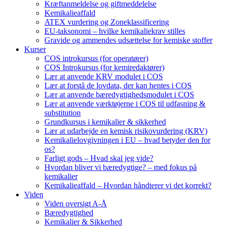
Kræftanmeldelse og giftmeddelelse
Kemikalieaffald
ATEX vurdering og Zoneklassificering
EU-taksonomi – hvilke kemikaliekrav stilles
Gravide og ammendes udsættelse for kemiske stoffer
Kurser
COS introkursus (for operatører)
COS Introkursus (for kemiredaktører)
Lær at anvende KRV modulet i COS
Lær at forstå de lovdata, der kan hentes i COS
Lær at anvende bæredygtighedsmodulet i COS
Lær at anvende værktøjerne i COS til udfasning &
substitution
Grundkursus i kemikalier & sikkerhed
Lær at udarbejde en kemisk risikovurdering (KRV)
Kemikalielovgivningen i EU – hvad betyder den for
os?
Farligt gods – Hvad skal jeg vide?
Hvordan bliver vi bæredygtige? – med fokus på
kemikalier
Kemikalieaffald – Hvordan håndterer vi det korrekt?
Viden
Viden oversigt A-Å
Bæredygtighed
Kemikalier & Sikkerhed