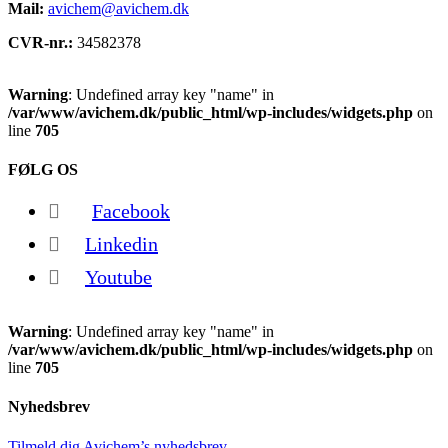
Mail:
avichem@avichem.dk
CVR-nr.:
34582378
Warning
: Undefined array key "name" in
/var/www/avichem.dk/public_html/wp-includes/widgets.php
on
line
705
FØLG OS
Facebook
Linkedin
Youtube
Warning
: Undefined array key "name" in
/var/www/avichem.dk/public_html/wp-includes/widgets.php
on
line
705
Nyhedsbrev
Tilmeld dig Avichem’s nyhedsbrev