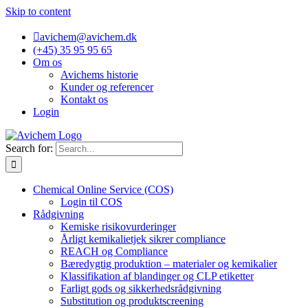
Skip to content
avichem@avichem.dk
(+45) 35 95 95 65
Om os
Avichems historie
Kunder og referencer
Kontakt os
Login
Search for:
Chemical Online Service (COS)
Login til COS
Rådgivning
Kemiske risikovurderinger
Årligt kemikalietjek sikrer compliance
REACH og Compliance
Bæredygtig produktion – materialer og kemikalier
Klassifikation af blandinger og CLP etiketter
Farligt gods og sikkerhedsrådgivning
Substitution og produktscreening