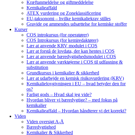
Kræftanmeldelse og giftmeddelelse
Kemikalieaffald
ATEX vurdering og Zoneklassificering
EU-taksonomi – hvilke kemikaliekrav stilles
Gravide og ammendes udsættelse for kemiske stoffer
Kurser
COS introkursus (for operatører)
COS Introkursus (for kemiredaktører)
Lær at anvende KRV modulet i COS
Lær at forstå de lovdata, der kan hentes i COS
Lær at anvende bæredygtighedsmodulet i COS
Lær at anvende værktøjerne i COS til udfasning &
substitution
Grundkursus i kemikalier & sikkerhed
Lær at udarbejde en kemisk risikovurdering (KRV)
Kemikalielovgivningen i EU – hvad betyder den for
os?
Farligt gods – Hvad skal jeg vide?
Hvordan bliver vi bæredygtige? – med fokus på
kemikalier
Kemikalieaffald – Hvordan håndterer vi det korrekt?
Viden
Viden oversigt A-Å
Bæredygtighed
Kemikalier & Sikkerhed