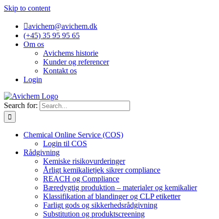
Skip to content
avichem@avichem.dk
(+45) 35 95 95 65
Om os
Avichems historie
Kunder og referencer
Kontakt os
Login
Search for:
Chemical Online Service (COS)
Login til COS
Rådgivning
Kemiske risikovurderinger
Årligt kemikalietjek sikrer compliance
REACH og Compliance
Bæredygtig produktion – materialer og kemikalier
Klassifikation af blandinger og CLP etiketter
Farligt gods og sikkerhedsrådgivning
Substitution og produktscreening