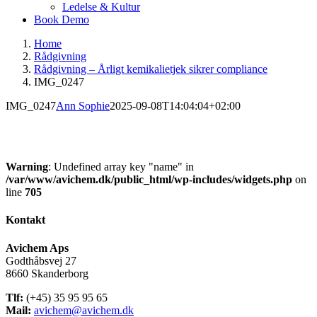
Ledelse & Kultur
Book Demo
Home
Rådgivning
Rådgivning – Årligt kemikalietjek sikrer compliance
IMG_0247
IMG_0247
Ann Sophie
2025-09-08T14:04:04+02:00
Warning
: Undefined array key "name" in
/var/www/avichem.dk/public_html/wp-includes/widgets.php
on
line
705
Kontakt
Avichem Aps
Godthåbsvej 27
8660 Skanderborg
Tlf:
(+45) 35 95 95 65
Mail:
avichem@avichem.dk