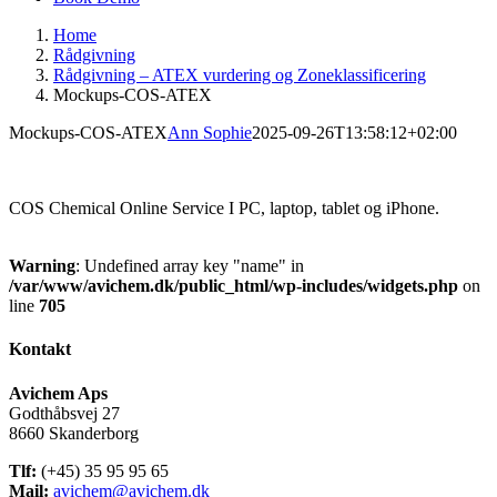
Home
Rådgivning
Rådgivning – ATEX vurdering og Zoneklassificering
Mockups-COS-ATEX
Mockups-COS-ATEX
Ann Sophie
2025-09-26T13:58:12+02:00
COS Chemical Online Service I PC, laptop, tablet og iPhone.
Warning
: Undefined array key "name" in
/var/www/avichem.dk/public_html/wp-includes/widgets.php
on
line
705
Kontakt
Avichem Aps
Godthåbsvej 27
8660 Skanderborg
Tlf:
(+45) 35 95 95 65
Mail:
avichem@avichem.dk