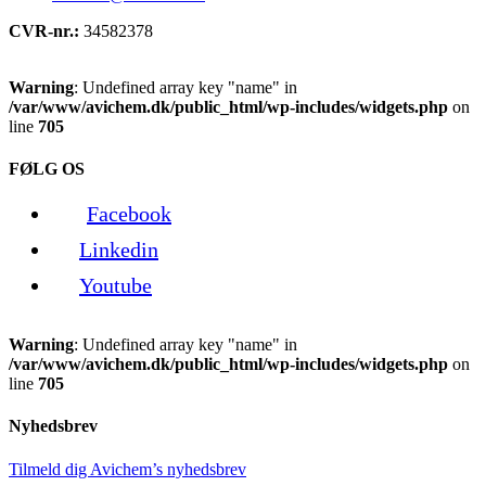
CVR-nr.:
34582378
Warning
: Undefined array key "name" in
/var/www/avichem.dk/public_html/wp-includes/widgets.php
on
line
705
FØLG OS
Facebook
Linkedin
Youtube
Warning
: Undefined array key "name" in
/var/www/avichem.dk/public_html/wp-includes/widgets.php
on
line
705
Nyhedsbrev
Tilmeld dig Avichem’s nyhedsbrev