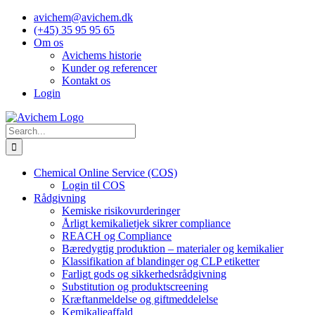
Skip
avichem@avichem.dk
to
(+45) 35 95 95 65
content
Om os
Avichems historie
Kunder og referencer
Kontakt os
Login
Search
for:
Chemical Online Service (COS)
Login til COS
Rådgivning
Kemiske risikovurderinger
Årligt kemikalietjek sikrer compliance
REACH og Compliance
Bæredygtig produktion – materialer og kemikalier
Klassifikation af blandinger og CLP etiketter
Farligt gods og sikkerhedsrådgivning
Substitution og produktscreening
Kræftanmeldelse og giftmeddelelse
Kemikalieaffald