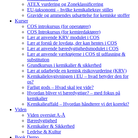
ATEX vurdering og Zoneklassificering
EU-taksonomi – hvilke kemikaliekrav stilles
Gravide og ammendes udsættelse for kemiske stoffer
Kurser
COS introkursus (for operatører)
COS Introkursus (for kemiredaktører)
Lær at anvende KRV modulet i COS
Lær at forstå de lovdata, der kan hentes i COS
Lær at anvende bæredygtighedsmodulet i COS
Lær at anvende værktøjerne i COS til udfasning &
substitution
Grundkursus i kemikalier & sikkerhed
Lær at udarbejde en kemisk risikovurdering (KRV)
Kemikalielovgivningen i EU – hvad betyder den for
os?
Farligt gods – Hvad skal jeg vide?
Hvordan bliver vi bæredygtige? – med fokus på
kemikalier
Kemikalieaffald – Hvordan håndterer vi det korrekt?
Viden
Viden oversigt A-Å
Bæredygtighed
Kemikalier & Sikkerhed
Ledelse & Kultur
Book Demo