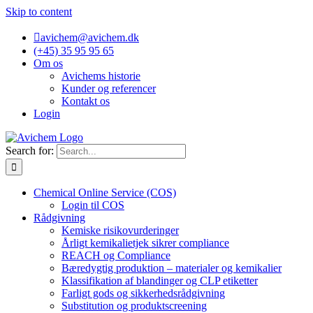
Skip to content
avichem@avichem.dk
(+45) 35 95 95 65
Om os
Avichems historie
Kunder og referencer
Kontakt os
Login
Search for:
Chemical Online Service (COS)
Login til COS
Rådgivning
Kemiske risikovurderinger
Årligt kemikalietjek sikrer compliance
REACH og Compliance
Bæredygtig produktion – materialer og kemikalier
Klassifikation af blandinger og CLP etiketter
Farligt gods og sikkerhedsrådgivning
Substitution og produktscreening