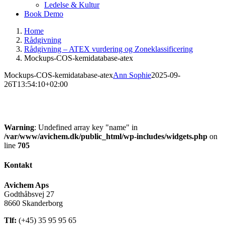
Ledelse & Kultur
Book Demo
Home
Rådgivning
Rådgivning – ATEX vurdering og Zoneklassificering
Mockups-COS-kemidatabase-atex
Mockups-COS-kemidatabase-atex
Ann Sophie
2025-09-
26T13:54:10+02:00
Warning
: Undefined array key "name" in
/var/www/avichem.dk/public_html/wp-includes/widgets.php
on
line
705
Kontakt
Avichem Aps
Godthåbsvej 27
8660 Skanderborg
Tlf:
(+45) 35 95 95 65