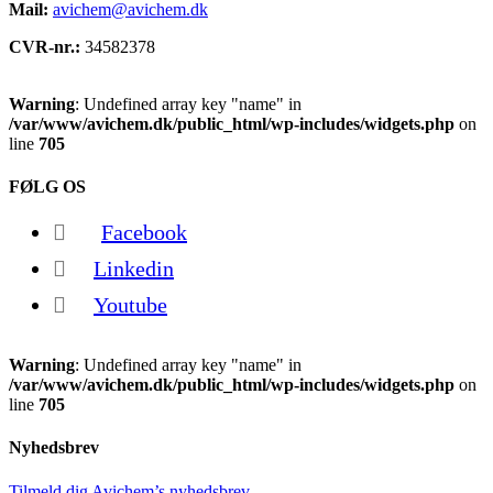
Mail:
avichem@avichem.dk
CVR-nr.:
34582378
Warning
: Undefined array key "name" in
/var/www/avichem.dk/public_html/wp-includes/widgets.php
on
line
705
FØLG OS
Facebook
Linkedin
Youtube
Warning
: Undefined array key "name" in
/var/www/avichem.dk/public_html/wp-includes/widgets.php
on
line
705
Nyhedsbrev
Tilmeld dig Avichem’s nyhedsbrev