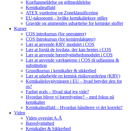
Kræftanmeldelse og giftmeddelelse
Kemikalieaffald
ATEX vurdering og Zoneklassificering
EU-taksonomi – hvilke kemikaliekrav stilles
Gravide og ammendes udsættelse for kemiske stoffer
Kurser
COS introkursus (for operatører)
COS Introkursus (for kemiredaktører)
Lær at anvende KRV modulet i COS
Lær at forstå de lovdata, der kan hentes i COS
Lær at anvende bæredygtighedsmodulet i COS
Lær at anvende værktøjerne i COS til udfasning &
substitution
Grundkursus i kemikalier & sikkerhed
Lær at udarbejde en kemisk risikovurdering (KRV)
Kemikalielovgivningen i EU – hvad betyder den for
os?
Farligt gods – Hvad skal jeg vide?
Hvordan bliver vi bæredygtige? – med fokus på
kemikalier
Kemikalieaffald – Hvordan håndterer vi det korrekt?
Viden
Viden oversigt A-Å
Bæredygtighed
Kemikalier & Sikkerhed