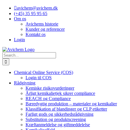
Skip
avichem@avichem.dk
to
(+45) 35 95 95 65
content
Om os
Avichems historie
Kunder og referencer
Kontakt os
Login
Search
for:
Chemical Online Service (COS)
Login til COS
Rådgivning
Kemiske risikovurderinger
Årligt kemikalietjek sikrer compliance
REACH og Compliance
Bæredygtig produktion – materialer og kemikalier
Klassifikation af blandinger og CLP etiketter
Farligt gods og sikkerhedsrådgivning
Substitution og produktscreening
Kræftanmeldelse og giftmeddelelse
Kemikalieaffald