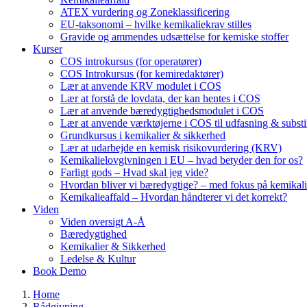
ATEX vurdering og Zoneklassificering
EU-taksonomi – hvilke kemikaliekrav stilles
Gravide og ammendes udsættelse for kemiske stoffer
Kurser
COS introkursus (for operatører)
COS Introkursus (for kemiredaktører)
Lær at anvende KRV modulet i COS
Lær at forstå de lovdata, der kan hentes i COS
Lær at anvende bæredygtighedsmodulet i COS
Lær at anvende værktøjerne i COS til udfasning & substi
Grundkursus i kemikalier & sikkerhed
Lær at udarbejde en kemisk risikovurdering (KRV)
Kemikalielovgivningen i EU – hvad betyder den for os?
Farligt gods – Hvad skal jeg vide?
Hvordan bliver vi bæredygtige? – med fokus på kemikali
Kemikalieaffald – Hvordan håndterer vi det korrekt?
Viden
Viden oversigt A-Å
Bæredygtighed
Kemikalier & Sikkerhed
Ledelse & Kultur
Book Demo
Home
Rådgivning