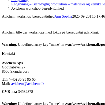
Rådgivning – Bæredygtig produktion – materialer og kemikalie
Avichem-workshop-bæredygtighed
Avichem-workshop-bæredygtighed
Ann Sophie
2025-09-20T15:17:4
Avichem tilbyder workshops med fokus på bæredygtig udvikling.
Warning
: Undefined array key "name" in
/var/www/avichem.dk/pub
Kontakt
Avichem Aps
Godthåbsvej 27
8660 Skanderborg
Tlf:
(+45) 35 95 95 65
Mail:
avichem@avichem.dk
CVR-nr.:
34582378
Warning
: Undefined array key "name" in
/var/www/avichem.dk/pub