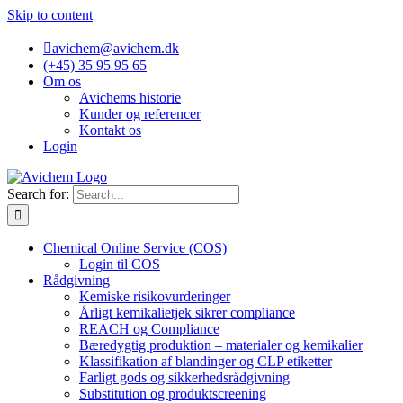
Skip to content
avichem@avichem.dk
(+45) 35 95 95 65
Om os
Avichems historie
Kunder og referencer
Kontakt os
Login
Search for:
Chemical Online Service (COS)
Login til COS
Rådgivning
Kemiske risikovurderinger
Årligt kemikalietjek sikrer compliance
REACH og Compliance
Bæredygtig produktion – materialer og kemikalier
Klassifikation af blandinger og CLP etiketter
Farligt gods og sikkerhedsrådgivning
Substitution og produktscreening