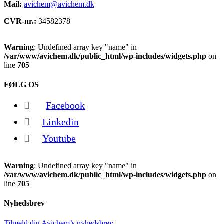
Mail:
avichem@avichem.dk
CVR-nr.:
34582378
Warning
: Undefined array key "name" in
/var/www/avichem.dk/public_html/wp-includes/widgets.php
on
line
705
FØLG OS
Facebook
Linkedin
Youtube
Warning
: Undefined array key "name" in
/var/www/avichem.dk/public_html/wp-includes/widgets.php
on
line
705
Nyhedsbrev
Tilmeld dig Avichem’s nyhedsbrev