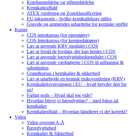
Kræftanmeldelse og giftmeddelelse
Kemikalieaffald
ATEX vurdering og Zoneklassificering
EU-taksonomi – hvilke kemikaliekrav stilles
Gravide og ammendes udsættelse for kemiske stoffer
Kurser
COS introkursus (for operatører)
COS Introkursus (for kemiredaktører)
Lær at anvende KRV modulet i COS
Lær at forstå de lovdata, der kan hentes i COS
Lær at anvende bæredygtighedsmodulet i COS
Lær at anvende værktøjerne i COS til udfasning &
substitution
Grundkursus i kemikalier & sikkerhed
Lær at udarbejde en kemisk risikovurdering (KRV)
Kemikalielovgivningen i EU – hvad betyder den for
os?
Farligt gods – Hvad skal jeg vide?
Hvordan bliver vi bæredygtige? – med fokus på
kemikalier
Kemikalieaffald – Hvordan håndterer vi det korrekt?
Viden
Viden oversigt A-Å
Bæredygtighed
Kemikalier & Sikkerhed