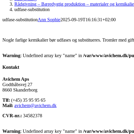
Rådgivning – Bæredygtig produktion – materialer og kemikalie
udfase-substitution
udfase-substitution
Ann Sophie
2025-09-19T16:16:31+02:00
Nogle farlige kemikalier bør udfases og substitueres. Tromler med gif
Warning
: Undefined array key "name" in
/var/www/avichem.dk/pub
Kontakt
Avichem Aps
Godthåbsvej 27
8660 Skanderborg
Tlf:
(+45) 35 95 95 65
Mail:
avichem@avichem.dk
CVR-nr.:
34582378
Warning
: Undefined array key "name" in
/var/www/avichem.dk/pub