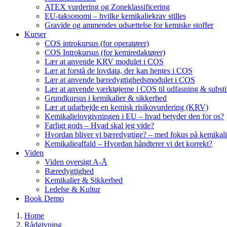
ATEX vurdering og Zoneklassificering
EU-taksonomi – hvilke kemikaliekrav stilles
Gravide og ammendes udsættelse for kemiske stoffer
Kurser
COS introkursus (for operatører)
COS Introkursus (for kemiredaktører)
Lær at anvende KRV modulet i COS
Lær at forstå de lovdata, der kan hentes i COS
Lær at anvende bæredygtighedsmodulet i COS
Lær at anvende værktøjerne i COS til udfasning & substi
Grundkursus i kemikalier & sikkerhed
Lær at udarbejde en kemisk risikovurdering (KRV)
Kemikalielovgivningen i EU – hvad betyder den for os?
Farligt gods – Hvad skal jeg vide?
Hvordan bliver vi bæredygtige? – med fokus på kemikali
Kemikalieaffald – Hvordan håndterer vi det korrekt?
Viden
Viden oversigt A-Å
Bæredygtighed
Kemikalier & Sikkerhed
Ledelse & Kultur
Book Demo
Home
Rådgivning