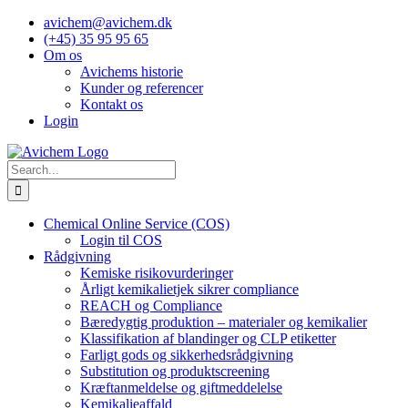
Skip
avichem@avichem.dk
to
(+45) 35 95 95 65
content
Om os
Avichems historie
Kunder og referencer
Kontakt os
Login
Search
for:
Chemical Online Service (COS)
Login til COS
Rådgivning
Kemiske risikovurderinger
Årligt kemikalietjek sikrer compliance
REACH og Compliance
Bæredygtig produktion – materialer og kemikalier
Klassifikation af blandinger og CLP etiketter
Farligt gods og sikkerhedsrådgivning
Substitution og produktscreening
Kræftanmeldelse og giftmeddelelse
Kemikalieaffald