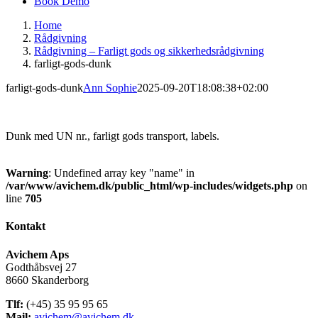
Book Demo
Home
Rådgivning
Rådgivning – Farligt gods og sikkerhedsrådgivning
farligt-gods-dunk
farligt-gods-dunk
Ann Sophie
2025-09-20T18:08:38+02:00
Dunk med UN nr., farligt gods transport, labels.
Warning
: Undefined array key "name" in
/var/www/avichem.dk/public_html/wp-includes/widgets.php
on
line
705
Kontakt
Avichem Aps
Godthåbsvej 27
8660 Skanderborg
Tlf:
(+45) 35 95 95 65
Mail:
avichem@avichem.dk