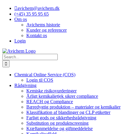
Skip
avichem@avichem.dk
to
(+45) 35 95 95 65
content
Om os
Avichems historie
Kunder og referencer
Kontakt os
Login
Search
for:
Chemical Online Service (COS)
Login til COS
Rådgivning
Kemiske risikovurderinger
Årligt kemikalietjek sikrer compliance
REACH og Compliance
Bæredygtig produktion – materialer og kemikalier
Klassifikation af blandinger og CLP etiketter
Farligt gods og sikkerhedsrådgivning
Substitution og produktscreening
Kræftanmeldelse og giftmeddelelse
Kemikalieaffald