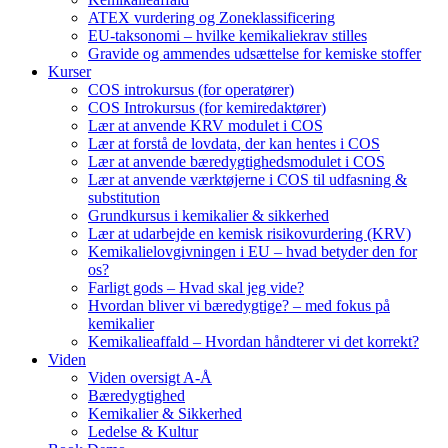
ATEX vurdering og Zoneklassificering
EU-taksonomi – hvilke kemikaliekrav stilles
Gravide og ammendes udsættelse for kemiske stoffer
Kurser
COS introkursus (for operatører)
COS Introkursus (for kemiredaktører)
Lær at anvende KRV modulet i COS
Lær at forstå de lovdata, der kan hentes i COS
Lær at anvende bæredygtighedsmodulet i COS
Lær at anvende værktøjerne i COS til udfasning &
substitution
Grundkursus i kemikalier & sikkerhed
Lær at udarbejde en kemisk risikovurdering (KRV)
Kemikalielovgivningen i EU – hvad betyder den for
os?
Farligt gods – Hvad skal jeg vide?
Hvordan bliver vi bæredygtige? – med fokus på
kemikalier
Kemikalieaffald – Hvordan håndterer vi det korrekt?
Viden
Viden oversigt A-Å
Bæredygtighed
Kemikalier & Sikkerhed
Ledelse & Kultur