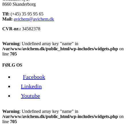
8660 Skanderborg
Tlf:
(+45) 35 95 95 65
Mail:
avichem@avichem.dk
CVR-nr.:
34582378
Warning
: Undefined array key "name" in
/var/www/avichem.dk/public_html/wp-includes/widgets.php
on
line
705
FØLG OS
Facebook
Linkedin
Youtube
Warning
: Undefined array key "name" in
/var/www/avichem.dk/public_html/wp-includes/widgets.php
on
line
705