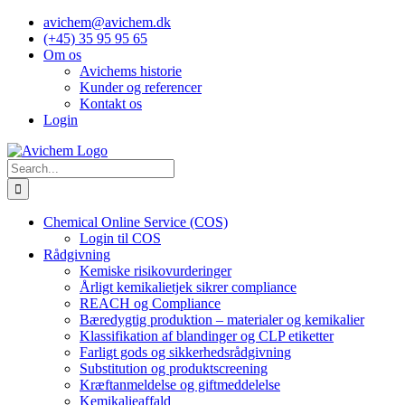
Skip
avichem@avichem.dk
to
(+45) 35 95 95 65
content
Om os
Avichems historie
Kunder og referencer
Kontakt os
Login
Search
for:
Chemical Online Service (COS)
Login til COS
Rådgivning
Kemiske risikovurderinger
Årligt kemikalietjek sikrer compliance
REACH og Compliance
Bæredygtig produktion – materialer og kemikalier
Klassifikation af blandinger og CLP etiketter
Farligt gods og sikkerhedsrådgivning
Substitution og produktscreening
Kræftanmeldelse og giftmeddelelse
Kemikalieaffald