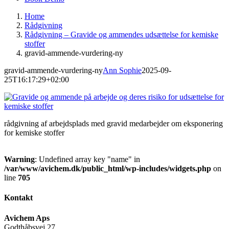
Home
Rådgivning
Rådgivning – Gravide og ammendes udsættelse for kemiske
stoffer
gravid-ammende-vurdering-ny
gravid-ammende-vurdering-ny
Ann Sophie
2025-09-
25T16:17:29+02:00
rådgivning af arbejdsplads med gravid medarbejder om eksponering
for kemiske stoffer
Warning
: Undefined array key "name" in
/var/www/avichem.dk/public_html/wp-includes/widgets.php
on
line
705
Kontakt
Avichem Aps
Godthåbsvej 27