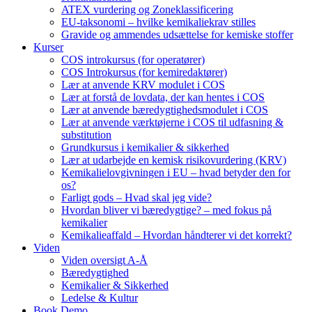
ATEX vurdering og Zoneklassificering
EU-taksonomi – hvilke kemikaliekrav stilles
Gravide og ammendes udsættelse for kemiske stoffer
Kurser
COS introkursus (for operatører)
COS Introkursus (for kemiredaktører)
Lær at anvende KRV modulet i COS
Lær at forstå de lovdata, der kan hentes i COS
Lær at anvende bæredygtighedsmodulet i COS
Lær at anvende værktøjerne i COS til udfasning &
substitution
Grundkursus i kemikalier & sikkerhed
Lær at udarbejde en kemisk risikovurdering (KRV)
Kemikalielovgivningen i EU – hvad betyder den for
os?
Farligt gods – Hvad skal jeg vide?
Hvordan bliver vi bæredygtige? – med fokus på
kemikalier
Kemikalieaffald – Hvordan håndterer vi det korrekt?
Viden
Viden oversigt A-Å
Bæredygtighed
Kemikalier & Sikkerhed
Ledelse & Kultur
Book Demo