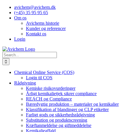
Skip
avichem@avichem.dk
to
(+45) 35 95 95 65
content
Om os
Avichems historie
Kunder og referencer
Kontakt os
Login
Search
for:
Chemical Online Service (COS)
Login til COS
Rådgivning
Kemiske risikovurderinger
Årligt kemikalietjek sikrer compliance
REACH og Compliance
Bæredygtig produktion – materialer og kemikalier
Klassifikation af blandinger og CLP etiketter
Farligt gods og sikkerhedsrådgivning
Substitution og produktscreening
Kræftanmeldelse og giftmeddelelse
Kemikalieaffald