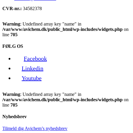
CVR-nr.:
34582378
Warning
: Undefined array key "name" in
/var/www/avichem.dk/public_html/wp-includes/widgets.php
on
line
705
FØLG OS
Facebook
Linkedin
Youtube
Warning
: Undefined array key "name" in
/var/www/avichem.dk/public_html/wp-includes/widgets.php
on
line
705
Nyhedsbrev
Tilmeld dig Avichem’s nyhedsbrev