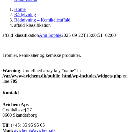
Home
Rådgivning
Rådgivning – Kemikalieaffald
affald-klassifikation
affald-klassifikation
Ann Sophie
2025-09-22T15:00:51+02:00
Tromler, kemikalier og kemiske produkter.
Warning
: Undefined array key "name" in
/var/www/avichem.dk/public_html/wp-includes/widgets.php
on
line
705
Kontakt
Avichem Aps
Godthåbsvej 27
8660 Skanderborg
Tlf:
(+45) 35 95 95 65
Mail:
avichem@avichem.dk