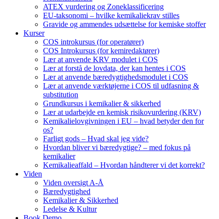
ATEX vurdering og Zoneklassificering
EU-taksonomi – hvilke kemikaliekrav stilles
Gravide og ammendes udsættelse for kemiske stoffer
Kurser
COS introkursus (for operatører)
COS Introkursus (for kemiredaktører)
Lær at anvende KRV modulet i COS
Lær at forstå de lovdata, der kan hentes i COS
Lær at anvende bæredygtighedsmodulet i COS
Lær at anvende værktøjerne i COS til udfasning &
substitution
Grundkursus i kemikalier & sikkerhed
Lær at udarbejde en kemisk risikovurdering (KRV)
Kemikalielovgivningen i EU – hvad betyder den for
os?
Farligt gods – Hvad skal jeg vide?
Hvordan bliver vi bæredygtige? – med fokus på
kemikalier
Kemikalieaffald – Hvordan håndterer vi det korrekt?
Viden
Viden oversigt A-Å
Bæredygtighed
Kemikalier & Sikkerhed
Ledelse & Kultur
Book Demo