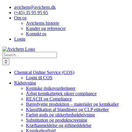
Skip
avichem@avichem.dk
to
(+45) 35 95 95 65
content
Om os
Avichems historie
Kunder og referencer
Kontakt os
Login
Search
for:
Chemical Online Service (COS)
Login til COS
Rådgivning
Kemiske risikovurderinger
Årligt kemikalietjek sikrer compliance
REACH og Compliance
Bæredygtig produktion – materialer og kemikalier
Klassifikation af blandinger og CLP etiketter
Farligt gods og sikkerhedsrådgivning
Substitution og produktscreening
Kræftanmeldelse og giftmeddelelse
Kemikalieaffald