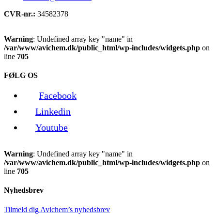
CVR-nr.:
34582378
Warning
: Undefined array key "name" in
/var/www/avichem.dk/public_html/wp-includes/widgets.php
on
line
705
FØLG OS
Facebook
Linkedin
Youtube
Warning
: Undefined array key "name" in
/var/www/avichem.dk/public_html/wp-includes/widgets.php
on
line
705
Nyhedsbrev
Tilmeld dig Avichem’s nyhedsbrev