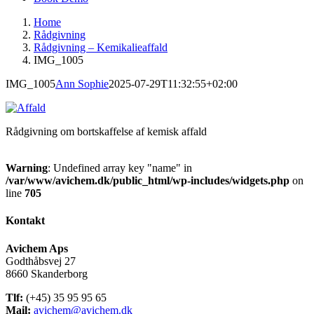
Home
Rådgivning
Rådgivning – Kemikalieaffald
IMG_1005
IMG_1005
Ann Sophie
2025-07-29T11:32:55+02:00
Rådgivning om bortskaffelse af kemisk affald
Warning
: Undefined array key "name" in
/var/www/avichem.dk/public_html/wp-includes/widgets.php
on
line
705
Kontakt
Avichem Aps
Godthåbsvej 27
8660 Skanderborg
Tlf:
(+45) 35 95 95 65
Mail:
avichem@avichem.dk