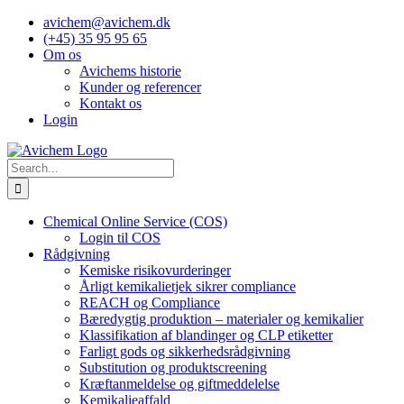
Skip
avichem@avichem.dk
to
(+45) 35 95 95 65
content
Om os
Avichems historie
Kunder og referencer
Kontakt os
Login
Search
for:
Chemical Online Service (COS)
Login til COS
Rådgivning
Kemiske risikovurderinger
Årligt kemikalietjek sikrer compliance
REACH og Compliance
Bæredygtig produktion – materialer og kemikalier
Klassifikation af blandinger og CLP etiketter
Farligt gods og sikkerhedsrådgivning
Substitution og produktscreening
Kræftanmeldelse og giftmeddelelse
Kemikalieaffald