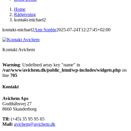
Home
Rådgivning
kontakt-michael2
kontakt-michael2
Ann Sophie
2025-07-24T12:27:45+02:00
Kontakt Avichem
Warning
: Undefined array key "name" in
/var/www/avichem.dk/public_html/wp-includes/widgets.php
on
line
705
Kontakt
Avichem Aps
Godthåbsvej 27
8660 Skanderborg
Tlf:
(+45) 35 95 95 65
Mail:
avichem@avichem.dk