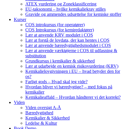
ATEX vurdering og Zoneklassificering
EU-taksonomi – hvilke kemikaliekrav stilles
Gravide og ammendes udsættelse for kemiske stoffer
Kurser
COS introkursus (for operatører)
COS Introkursus (for kemiredaktører)
Lær at anvende KRV modulet i COS
Lær at forstå de lovdata, der kan hentes i COS
Lær at anvende bæredygtighedsmodulet i COS
Lær at anvende værktøjerne i COS til udfasning &
substitution
Grundkursus i kemikalier & sikkerhed
Lær at udarbejde en kemisk risikovurdering (KRV)
Kemikalielovgivningen i EU – hvad betyder den for
os?
Farligt gods – Hvad skal jeg vide?
Hvordan bliver vi bæredygtige? – med fokus på
kemikalier
Kemikalieaffald – Hvordan håndterer vi det korrekt?
Viden
Viden oversigt A-Å
Bæredygtighed
Kemikalier & Sikkerhed
Ledelse & Kultur
Book Demo