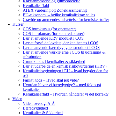
Kræftanmeldelse og giftmeddelelse
Kemikalieaffald
ATEX vurdering og Zoneklassificering
EU-taksonomi – hvilke kemikaliekrav stilles
Gravide og ammendes udsættelse for kemiske stoffer
Kurser
COS introkursus (for operatører)
COS Introkursus (for kemiredaktører)
Lær at anvende KRV modulet i COS
Lær at forstå de lovdata, der kan hentes i COS
Lær at anvende bæredygtighedsmodulet i COS
Lær at anvende værktøjerne i COS til udfasning &
substitution
Grundkursus i kemikalier & sikkerhed
Lær at udarbejde en kemisk risikovurdering (KRV)
Kemikalielovgivningen i EU – hvad betyder den for
os?
Farligt gods – Hvad skal jeg vide?
Hvordan bliver vi bæredygtige? – med fokus på
kemikalier
Kemikalieaffald – Hvordan håndterer vi det korrekt?
Viden
Viden oversigt A-Å
Bæredygtighed
Kemikalier & Sikkerhed