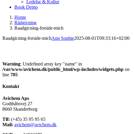
Ledelse & Kultur
Book Demo
Home
Rådgivning
Raadgicning-forside-mich
Raadgicning-forside-mich
Ann Sophie
2025-08-01T09:33:16+02:00
Warning
: Undefined array key "name" in
/var/www/avichem.dk/public_html/wp-includes/widgets.php
on
line
705
Kontakt
Avichem Aps
Godthåbsvej 27
8660 Skanderborg
Tlf:
(+45) 35 95 95 65
Mail:
avichem@avichem.dk