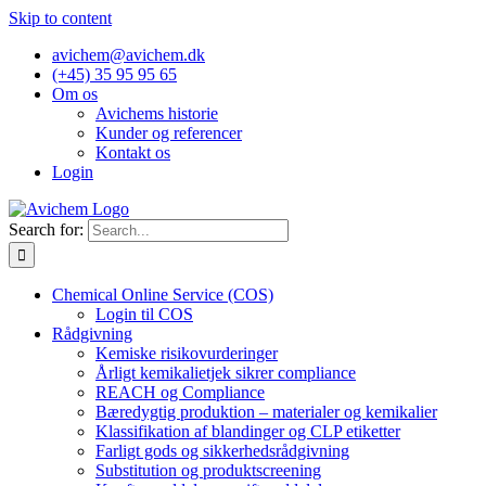
Skip to content
avichem@avichem.dk
(+45) 35 95 95 65
Om os
Avichems historie
Kunder og referencer
Kontakt os
Login
Search for:
Chemical Online Service (COS)
Login til COS
Rådgivning
Kemiske risikovurderinger
Årligt kemikalietjek sikrer compliance
REACH og Compliance
Bæredygtig produktion – materialer og kemikalier
Klassifikation af blandinger og CLP etiketter
Farligt gods og sikkerhedsrådgivning
Substitution og produktscreening