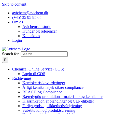
Skip to content
avichem@avichem.dk
(+45) 35 95 95 65
Om os
Avichems historie
Kunder og referencer
Kontakt os
Login
Search for:
Chemical Online Service (COS)
Login til COS
Rådgivning
Kemiske risikovurderinger
Årligt kemikalietjek sikrer compliance
REACH og Compliance
Bæredygtig produktion – materialer og kemikalier
Klassifikation af blandinger og CLP etiketter
Farligt gods og sikkerhedsrådgivning
Substitution og produktscreening