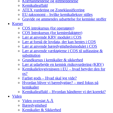
Kræftanmeldelse og giftmeddelelse
Kemikalieaffald
ATEX vurdering og Zoneklassificering
EU-taksonomi – hvilke kemikaliekrav stilles
Gravide og ammendes udsættelse for kemiske stoffer
Kurser
COS introkursus (for operatører)
COS Introkursus (for kemiredaktører)
Lær at anvende KRV modulet i COS
Lær at forstå de lovdata, der kan hentes i COS
Lær at anvende bæredygtighedsmodulet i COS
Lær at anvende værktøjerne i COS til udfasning &
substitution
Grundkursus i kemikalier & sikkerhed
Lær at udarbejde en kemisk risikovurdering (KRV)
Kemikalielovgivningen i EU – hvad betyder den for
os?
Farligt gods – Hvad skal jeg vide?
Hvordan bliver vi bæredygtige? – med fokus på
kemikalier
Kemikalieaffald – Hvordan håndterer vi det korrekt?
Viden
Viden oversigt A-Å
Bæredygtighed
Kemikalier & Sikkerhed