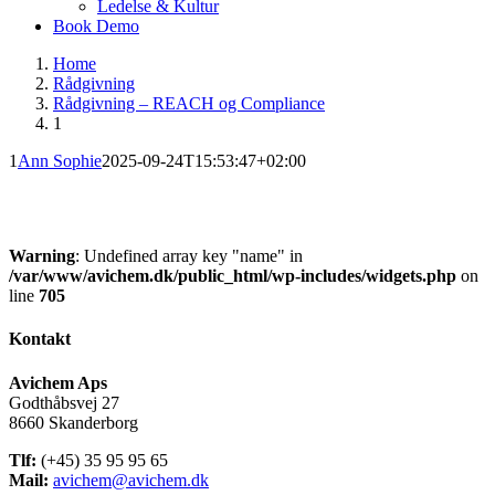
Ledelse & Kultur
Book Demo
Home
Rådgivning
Rådgivning – REACH og Compliance
1
1
Ann Sophie
2025-09-24T15:53:47+02:00
Warning
: Undefined array key "name" in
/var/www/avichem.dk/public_html/wp-includes/widgets.php
on
line
705
Kontakt
Avichem Aps
Godthåbsvej 27
8660 Skanderborg
Tlf:
(+45) 35 95 95 65
Mail:
avichem@avichem.dk