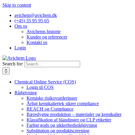
Skip to content
avichem@avichem.dk
(+45) 35 95 95 65
Om os
Avichems historie
Kunder og referencer
Kontakt os
Login
Search for:
Chemical Online Service (COS)
Login til COS
Rådgivning
Kemiske risikovurderinger
Årligt kemikalietjek sikrer compliance
REACH og Compliance
Bæredygtig produktion – materialer og kemikalier
Klassifikation af blandinger og CLP etiketter
Farligt gods og sikkerhedsrådgivning
Substitution og produktscreening