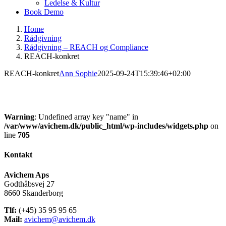
Ledelse & Kultur
Book Demo
Home
Rådgivning
Rådgivning – REACH og Compliance
REACH-konkret
REACH-konkret
Ann Sophie
2025-09-24T15:39:46+02:00
Warning
: Undefined array key "name" in
/var/www/avichem.dk/public_html/wp-includes/widgets.php
on
line
705
Kontakt
Avichem Aps
Godthåbsvej 27
8660 Skanderborg
Tlf:
(+45) 35 95 95 65
Mail:
avichem@avichem.dk