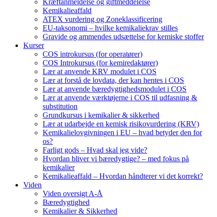
Kræftanmeldelse og giftmeddelelse
Kemikalieaffald
ATEX vurdering og Zoneklassificering
EU-taksonomi – hvilke kemikaliekrav stilles
Gravide og ammendes udsættelse for kemiske stoffer
Kurser
COS introkursus (for operatører)
COS Introkursus (for kemiredaktører)
Lær at anvende KRV modulet i COS
Lær at forstå de lovdata, der kan hentes i COS
Lær at anvende bæredygtighedsmodulet i COS
Lær at anvende værktøjerne i COS til udfasning &
substitution
Grundkursus i kemikalier & sikkerhed
Lær at udarbejde en kemisk risikovurdering (KRV)
Kemikalielovgivningen i EU – hvad betyder den for
os?
Farligt gods – Hvad skal jeg vide?
Hvordan bliver vi bæredygtige? – med fokus på
kemikalier
Kemikalieaffald – Hvordan håndterer vi det korrekt?
Viden
Viden oversigt A-Å
Bæredygtighed
Kemikalier & Sikkerhed