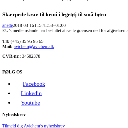
Skærpede krav til kemi i legetøj til små børn
anette
2018-03-16T15:41:53+01:00
EU’s medlemslande har besluttet at sætte grænsen ned for afgivelsen 
Tlf:
(+45) 35 95 95 65
Mail:
avichem@avichem.dk
CVR-nr.:
34582378
FØLG OS
Facebook
Linkedin
Youtube
Nyhedsbrev
Tilmeld dig Avichem’s nyhedsbrev