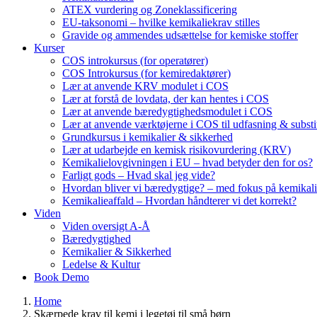
ATEX vurdering og Zoneklassificering
EU-taksonomi – hvilke kemikaliekrav stilles
Gravide og ammendes udsættelse for kemiske stoffer
Kurser
COS introkursus (for operatører)
COS Introkursus (for kemiredaktører)
Lær at anvende KRV modulet i COS
Lær at forstå de lovdata, der kan hentes i COS
Lær at anvende bæredygtighedsmodulet i COS
Lær at anvende værktøjerne i COS til udfasning & substi
Grundkursus i kemikalier & sikkerhed
Lær at udarbejde en kemisk risikovurdering (KRV)
Kemikalielovgivningen i EU – hvad betyder den for os?
Farligt gods – Hvad skal jeg vide?
Hvordan bliver vi bæredygtige? – med fokus på kemikali
Kemikalieaffald – Hvordan håndterer vi det korrekt?
Viden
Viden oversigt A-Å
Bæredygtighed
Kemikalier & Sikkerhed
Ledelse & Kultur
Book Demo
Home
Skærpede krav til kemi i legetøj til små børn