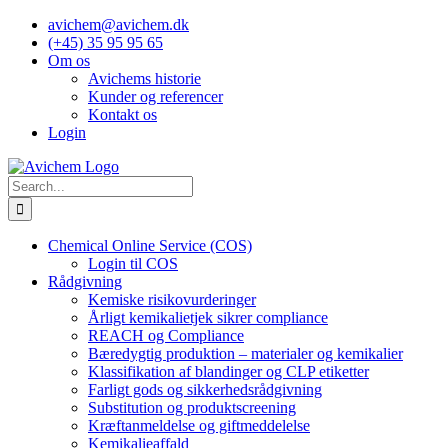
Skip
avichem@avichem.dk
to
(+45) 35 95 95 65
content
Om os
Avichems historie
Kunder og referencer
Kontakt os
Login
Search
for:
Chemical Online Service (COS)
Login til COS
Rådgivning
Kemiske risikovurderinger
Årligt kemikalietjek sikrer compliance
REACH og Compliance
Bæredygtig produktion – materialer og kemikalier
Klassifikation af blandinger og CLP etiketter
Farligt gods og sikkerhedsrådgivning
Substitution og produktscreening
Kræftanmeldelse og giftmeddelelse
Kemikalieaffald