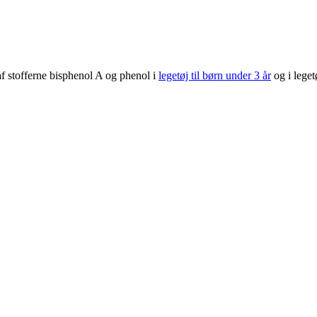
af stofferne bisphenol A og phenol i
legetøj til børn under 3 år
og i leget