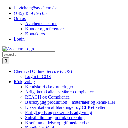
Skip
avichem@avichem.dk
to
(+45) 35 95 95 65
content
Om os
Avichems historie
Kunder og referencer
Kontakt os
Login
Search
for:
Chemical Online Service (COS)
Login til COS
Rådgivning
Kemiske risikovurderinger
Årligt kemikalietjek sikrer compliance
REACH og Compliance
Bæredygtig produktion – materialer og kemikalier
Klassifikation af blandinger og CLP etiketter
Farligt gods og sikkerhedsrådgivning
Substitution og produktscreening
Kræftanmeldelse og giftmeddelelse
Kemikalieaffald