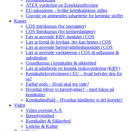
ATEX vurdering og Zoneklassificering
EU-taksonomi – hvilke kemikaliekrav stilles
Gravide og ammendes udsættelse for kemiske stoffer
Kurser
COS introkursus (for operatører)
COS Introkursus (for kemiredaktører)
Lær at anvende KRV modulet i COS
Lær at forstå de lovdata, der kan hentes i COS
Lær at anvende bæredygtighedsmodulet i COS
Lær at anvende værktøjerne i COS til udfasning &
substitution
Grundkursus i kemikalier & sikkerhed
Lær at udarbejde en kemisk risikovurdering (KRV)
Kemikalielovgivningen i EU – hvad betyder den for
os?
Farligt gods – Hvad skal jeg vide?
Hvordan bliver vi bæredygtige? – med fokus på
kemikalier
Kemikalieaffald – Hvordan håndterer vi det korrekt?
Viden
Viden oversigt A-Å
Bæredygtighed
Kemikalier & Sikkerhed
Ledelse & Kultur