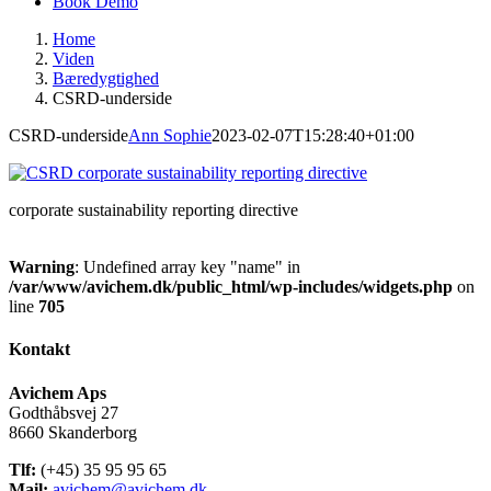
Book Demo
Home
Viden
Bæredygtighed
CSRD-underside
CSRD-underside
Ann Sophie
2023-02-07T15:28:40+01:00
corporate sustainability reporting directive
Warning
: Undefined array key "name" in
/var/www/avichem.dk/public_html/wp-includes/widgets.php
on
line
705
Kontakt
Avichem Aps
Godthåbsvej 27
8660 Skanderborg
Tlf:
(+45) 35 95 95 65
Mail:
avichem@avichem.dk