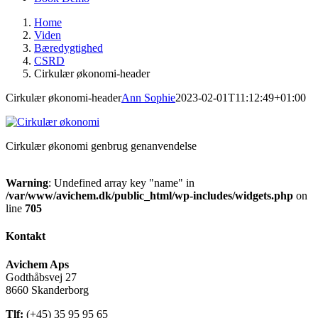
Home
Viden
Bæredygtighed
CSRD
Cirkulær økonomi-header
Cirkulær økonomi-header
Ann Sophie
2023-02-01T11:12:49+01:00
Cirkulær økonomi genbrug genanvendelse
Warning
: Undefined array key "name" in
/var/www/avichem.dk/public_html/wp-includes/widgets.php
on
line
705
Kontakt
Avichem Aps
Godthåbsvej 27
8660 Skanderborg
Tlf:
(+45) 35 95 95 65