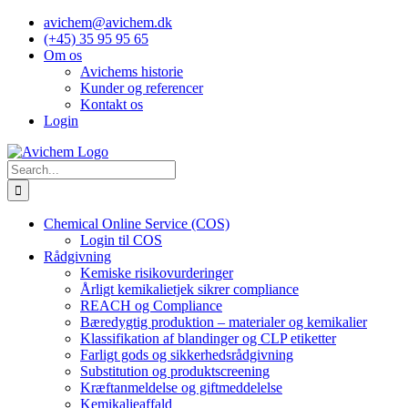
Skip
avichem@avichem.dk
to
(+45) 35 95 95 65
content
Om os
Avichems historie
Kunder og referencer
Kontakt os
Login
Search
for:
Chemical Online Service (COS)
Login til COS
Rådgivning
Kemiske risikovurderinger
Årligt kemikalietjek sikrer compliance
REACH og Compliance
Bæredygtig produktion – materialer og kemikalier
Klassifikation af blandinger og CLP etiketter
Farligt gods og sikkerhedsrådgivning
Substitution og produktscreening
Kræftanmeldelse og giftmeddelelse
Kemikalieaffald