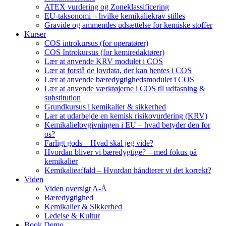
ATEX vurdering og Zoneklassificering
EU-taksonomi – hvilke kemikaliekrav stilles
Gravide og ammendes udsættelse for kemiske stoffer
Kurser
COS introkursus (for operatører)
COS Introkursus (for kemiredaktører)
Lær at anvende KRV modulet i COS
Lær at forstå de lovdata, der kan hentes i COS
Lær at anvende bæredygtighedsmodulet i COS
Lær at anvende værktøjerne i COS til udfasning &
substitution
Grundkursus i kemikalier & sikkerhed
Lær at udarbejde en kemisk risikovurdering (KRV)
Kemikalielovgivningen i EU – hvad betyder den for
os?
Farligt gods – Hvad skal jeg vide?
Hvordan bliver vi bæredygtige? – med fokus på
kemikalier
Kemikalieaffald – Hvordan håndterer vi det korrekt?
Viden
Viden oversigt A-Å
Bæredygtighed
Kemikalier & Sikkerhed
Ledelse & Kultur
Book Demo