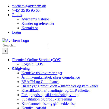
Skip
avichem@avichem.dk
to
(+45) 35 95 95 65
content
Om os
Avichems historie
Kunder og referencer
Kontakt os
Login
Search
for:
Chemical Online Service (COS)
Login til COS
Rådgivning
Kemiske risikovurderinger
Årligt kemikalietjek sikrer compliance
REACH og Compliance
Bæredygtig produktion – materialer og kemikalier
Klassifikation af blandinger og CLP etiketter
Farligt gods og sikkerhedsrådgivning
Substitution og produktscreening
Kræftanmeldelse og giftmeddelelse
Kemikalieaffald