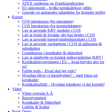
ATEX vurdering og Zoneklassificering
EU-taksonomi – hvilke kemikaliekrav stilles
Gravide og ammendes udsættelse for kemiske stoffer
Kurser
COS introkursus (for operatører)
COS Introkursus (for kemiredaktører)
Lær at anvende KRV modulet i COS
Lær at forstå de lovdata, der kan hentes i COS
Lær at anvende bæredygtighedsmodulet i COS
Lær at anvende værktøjerne i COS til udfasning &
substitution
Grundkursus i kemikalier & sikkerhed
Lær at udarbejde en kemisk risikovurdering (KRV)
Kemikalielovgivningen i EU – hvad betyder den for
os?
Farligt gods – Hvad skal jeg vide?
Hvordan bliver vi bæredygtige? – med fokus på
kemikalier
Kemikalieaffald – Hvordan håndterer vi det korrekt?
Viden
Viden oversigt A-Å
Bæredygtighed
Kemikalier & Sikkerhed
Ledelse & Kultur
Book Demo