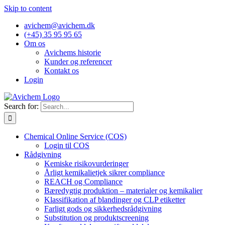
Skip to content
avichem@avichem.dk
(+45) 35 95 95 65
Om os
Avichems historie
Kunder og referencer
Kontakt os
Login
Search for:
Chemical Online Service (COS)
Login til COS
Rådgivning
Kemiske risikovurderinger
Årligt kemikalietjek sikrer compliance
REACH og Compliance
Bæredygtig produktion – materialer og kemikalier
Klassifikation af blandinger og CLP etiketter
Farligt gods og sikkerhedsrådgivning
Substitution og produktscreening