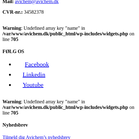
Mail:
avichem@avichem.dk
CVR-nr.:
34582378
Warning
: Undefined array key "name" in
/var/www/avichem.dk/public_html/wp-includes/widgets.php
on
line
705
FØLG OS
Facebook
Linkedin
Youtube
Warning
: Undefined array key "name" in
/var/www/avichem.dk/public_html/wp-includes/widgets.php
on
line
705
Nyhedsbrev
Tilmeld dig Avichem’s nyhedsbrev