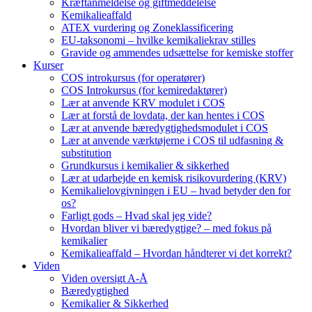
Kræftanmeldelse og giftmeddelelse
Kemikalieaffald
ATEX vurdering og Zoneklassificering
EU-taksonomi – hvilke kemikaliekrav stilles
Gravide og ammendes udsættelse for kemiske stoffer
Kurser
COS introkursus (for operatører)
COS Introkursus (for kemiredaktører)
Lær at anvende KRV modulet i COS
Lær at forstå de lovdata, der kan hentes i COS
Lær at anvende bæredygtighedsmodulet i COS
Lær at anvende værktøjerne i COS til udfasning &
substitution
Grundkursus i kemikalier & sikkerhed
Lær at udarbejde en kemisk risikovurdering (KRV)
Kemikalielovgivningen i EU – hvad betyder den for
os?
Farligt gods – Hvad skal jeg vide?
Hvordan bliver vi bæredygtige? – med fokus på
kemikalier
Kemikalieaffald – Hvordan håndterer vi det korrekt?
Viden
Viden oversigt A-Å
Bæredygtighed
Kemikalier & Sikkerhed