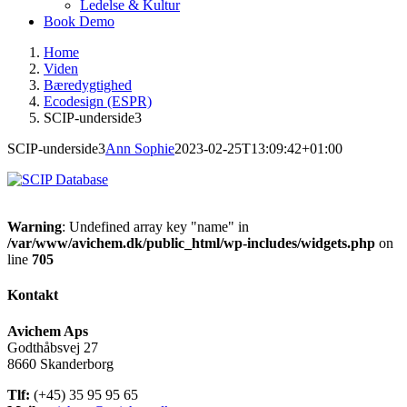
Ledelse & Kultur
Book Demo
Home
Viden
Bæredygtighed
Ecodesign (ESPR)
SCIP-underside3
SCIP-underside3
Ann Sophie
2023-02-25T13:09:42+01:00
Warning
: Undefined array key "name" in
/var/www/avichem.dk/public_html/wp-includes/widgets.php
on
line
705
Kontakt
Avichem Aps
Godthåbsvej 27
8660 Skanderborg
Tlf:
(+45) 35 95 95 65