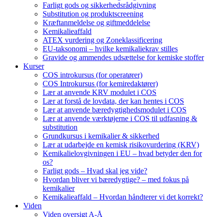
Farligt gods og sikkerhedsrådgivning
Substitution og produktscreening
Kræftanmeldelse og giftmeddelelse
Kemikalieaffald
ATEX vurdering og Zoneklassificering
EU-taksonomi – hvilke kemikaliekrav stilles
Gravide og ammendes udsættelse for kemiske stoffer
Kurser
COS introkursus (for operatører)
COS Introkursus (for kemiredaktører)
Lær at anvende KRV modulet i COS
Lær at forstå de lovdata, der kan hentes i COS
Lær at anvende bæredygtighedsmodulet i COS
Lær at anvende værktøjerne i COS til udfasning &
substitution
Grundkursus i kemikalier & sikkerhed
Lær at udarbejde en kemisk risikovurdering (KRV)
Kemikalielovgivningen i EU – hvad betyder den for
os?
Farligt gods – Hvad skal jeg vide?
Hvordan bliver vi bæredygtige? – med fokus på
kemikalier
Kemikalieaffald – Hvordan håndterer vi det korrekt?
Viden
Viden oversigt A-Å