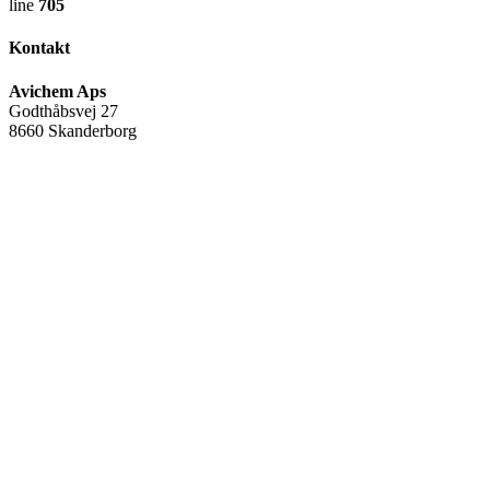
line
705
Kontakt
Avichem Aps
Godthåbsvej 27
8660 Skanderborg
Tlf:
(+45) 35 95 95 65
Mail:
avichem@avichem.dk
CVR-nr.:
34582378
Warning
: Undefined array key "name" in
/var/www/avichem.dk/public_html/wp-includes/widgets.php
on
line
705
FØLG OS
Facebook
Linkedin
Youtube