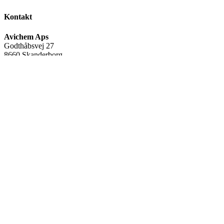
Kontakt
Avichem Aps
Godthåbsvej 27
8660 Skanderborg
Tlf:
(+45) 35 95 95 65
Mail:
avichem@avichem.dk
CVR-nr.:
34582378
Warning
: Undefined array key "name" in
/var/www/avichem.dk/public_html/wp-includes/widgets.php
on
line
705
FØLG OS
Facebook
Linkedin
Youtube