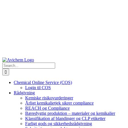
Search
for:
Chemical Online Service (COS)
Login til COS
Rådgivning
Kemiske risikovurderinger
Årligt kemikalietjek sikrer compliance
REACH og Compliance
Bæredygtig produktion – materialer og kemikalier
Klassifikation af blandinger og CLP etiketter
Farligt gods og sikkerhedsrådgivning