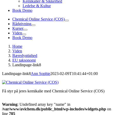
Kemikalier & Sikkerhed
Ledelse & Kultur
Book Demo
Chemical Online Service (COS)
Rådgivning
Kurser
Viden
Book Demo
Home
Viden
Bæredygtighed
EU taksonomi
Landinpage-link8
Landinpage-link8
Ann Sophie
2023-02-09T10:41:44+01:00
Få styr på jeres kemikalie med Chemical Online Service (COS)
Warning
: Undefined array key "name" in
/var/www/avichem.dk/public_html/wp-includes/widgets.php
on
line
705