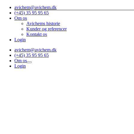
Skip
avichem@avichem.dk
to
(+45) 35 95 95 65
content
Om os
Avichems historie
Kunder og referencer
Kontakt os
Login
avichem@avichem.dk
(+45) 35 95 95 65
Om os
Login