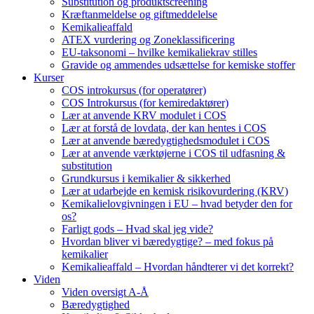
Substitution og produktscreening
Kræftanmeldelse og giftmeddelelse
Kemikalieaffald
ATEX vurdering og Zoneklassificering
EU-taksonomi – hvilke kemikaliekrav stilles
Gravide og ammendes udsættelse for kemiske stoffer
Kurser
COS introkursus (for operatører)
COS Introkursus (for kemiredaktører)
Lær at anvende KRV modulet i COS
Lær at forstå de lovdata, der kan hentes i COS
Lær at anvende bæredygtighedsmodulet i COS
Lær at anvende værktøjerne i COS til udfasning &
substitution
Grundkursus i kemikalier & sikkerhed
Lær at udarbejde en kemisk risikovurdering (KRV)
Kemikalielovgivningen i EU – hvad betyder den for
os?
Farligt gods – Hvad skal jeg vide?
Hvordan bliver vi bæredygtige? – med fokus på
kemikalier
Kemikalieaffald – Hvordan håndterer vi det korrekt?
Viden
Viden oversigt A-Å
Bæredygtighed