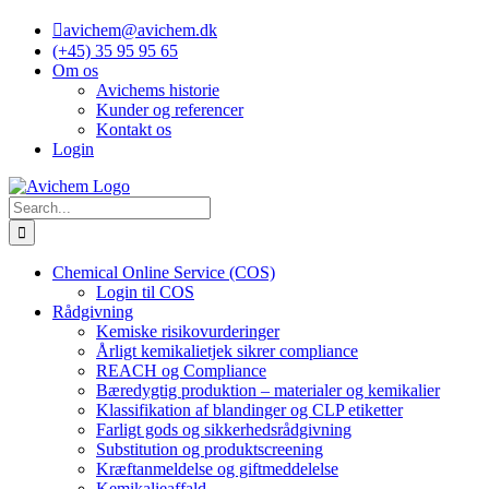
Skip
avichem@avichem.dk
to
(+45) 35 95 95 65
content
Om os
Avichems historie
Kunder og referencer
Kontakt os
Login
Search
for:
Chemical Online Service (COS)
Login til COS
Rådgivning
Kemiske risikovurderinger
Årligt kemikalietjek sikrer compliance
REACH og Compliance
Bæredygtig produktion – materialer og kemikalier
Klassifikation af blandinger og CLP etiketter
Farligt gods og sikkerhedsrådgivning
Substitution og produktscreening
Kræftanmeldelse og giftmeddelelse
Kemikalieaffald