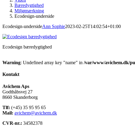
Bæredygtighed
Miljømærkning
Ecodesign-underside
Ecodesign-underside
Ann Sophie
2023-02-25T14:02:54+01:00
Ecodesign bæredygtighed
Warning
: Undefined array key "name" in
/var/www/avichem.dk/pub
Kontakt
Avichem Aps
Godthåbsvej 27
8660 Skanderborg
Tlf:
(+45) 35 95 95 65
Mail:
avichem@avichem.dk
CVR-nr.:
34582378