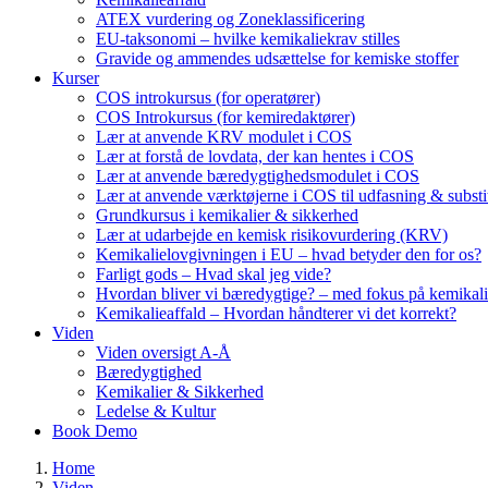
ATEX vurdering og Zoneklassificering
EU-taksonomi – hvilke kemikaliekrav stilles
Gravide og ammendes udsættelse for kemiske stoffer
Kurser
COS introkursus (for operatører)
COS Introkursus (for kemiredaktører)
Lær at anvende KRV modulet i COS
Lær at forstå de lovdata, der kan hentes i COS
Lær at anvende bæredygtighedsmodulet i COS
Lær at anvende værktøjerne i COS til udfasning & substi
Grundkursus i kemikalier & sikkerhed
Lær at udarbejde en kemisk risikovurdering (KRV)
Kemikalielovgivningen i EU – hvad betyder den for os?
Farligt gods – Hvad skal jeg vide?
Hvordan bliver vi bæredygtige? – med fokus på kemikali
Kemikalieaffald – Hvordan håndterer vi det korrekt?
Viden
Viden oversigt A-Å
Bæredygtighed
Kemikalier & Sikkerhed
Ledelse & Kultur
Book Demo
Home
Viden