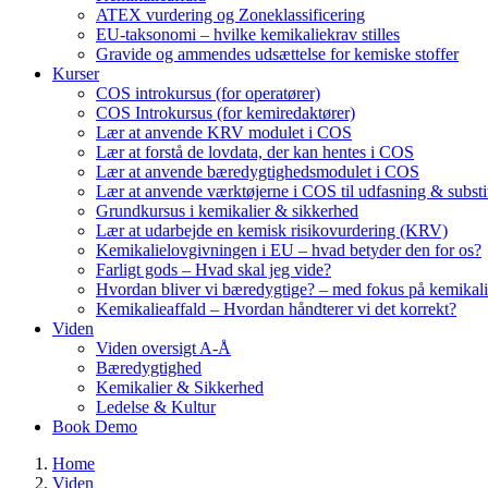
ATEX vurdering og Zoneklassificering
EU-taksonomi – hvilke kemikaliekrav stilles
Gravide og ammendes udsættelse for kemiske stoffer
Kurser
COS introkursus (for operatører)
COS Introkursus (for kemiredaktører)
Lær at anvende KRV modulet i COS
Lær at forstå de lovdata, der kan hentes i COS
Lær at anvende bæredygtighedsmodulet i COS
Lær at anvende værktøjerne i COS til udfasning & substi
Grundkursus i kemikalier & sikkerhed
Lær at udarbejde en kemisk risikovurdering (KRV)
Kemikalielovgivningen i EU – hvad betyder den for os?
Farligt gods – Hvad skal jeg vide?
Hvordan bliver vi bæredygtige? – med fokus på kemikali
Kemikalieaffald – Hvordan håndterer vi det korrekt?
Viden
Viden oversigt A-Å
Bæredygtighed
Kemikalier & Sikkerhed
Ledelse & Kultur
Book Demo
Home
Viden