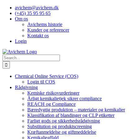
Skip
avichem@avichem.dk
to
(+45) 35 95 95 65
content
Om os
Avichems historie
Kunder og referencer
Kontakt os
Login
Search
for:
Chemical Online Service (COS)
Login til COS
Rådgivning
Kemiske risikovurderinger
Årligt kemikalietjek sikrer compliance
REACH og Compliance
Bæredygtig produktion – materialer og kemikalier
Klassifikation af blandinger og CLP etiketter
Farligt gods og sikkerhedsrådgivning
Substitution og produktscreening
Kræftanmeldelse og giftmeddelelse
Kemikalieaffald