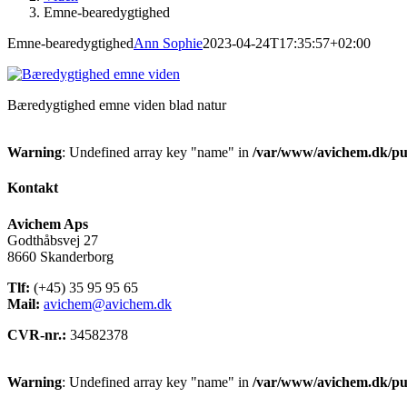
Emne-bearedygtighed
Emne-bearedygtighed
Ann Sophie
2023-04-24T17:35:57+02:00
Bæredygtighed emne viden blad natur
Warning
: Undefined array key "name" in
/var/www/avichem.dk/pub
Kontakt
Avichem Aps
Godthåbsvej 27
8660 Skanderborg
Tlf:
(+45) 35 95 95 65
Mail:
avichem@avichem.dk
CVR-nr.:
34582378
Warning
: Undefined array key "name" in
/var/www/avichem.dk/pub