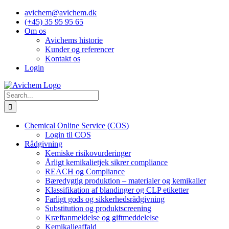
Skip
avichem@avichem.dk
to
(+45) 35 95 95 65
content
Om os
Avichems historie
Kunder og referencer
Kontakt os
Login
Search
for:
Chemical Online Service (COS)
Login til COS
Rådgivning
Kemiske risikovurderinger
Årligt kemikalietjek sikrer compliance
REACH og Compliance
Bæredygtig produktion – materialer og kemikalier
Klassifikation af blandinger og CLP etiketter
Farligt gods og sikkerhedsrådgivning
Substitution og produktscreening
Kræftanmeldelse og giftmeddelelse
Kemikalieaffald