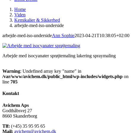
Home
Viden
Kemikalier & Sikkerhed
arbejde-med-iso-underside
arbejde-med-iso-underside
Ann Sophie
2023-04-21T10:38:05+02:00
Arbejde med isocyanater sprøjtemaling lakering spraymaling
Warning
: Undefined array key "name" in
/var/www/avichem.dk/public_html/wp-includes/widgets.php
on
line
705
Kontakt
Avichem Aps
Godthåbsvej 27
8660 Skanderborg
Tlf:
(+45) 35 95 95 65
Mail:
avichem@avichem.dk