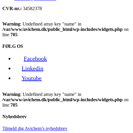
CVR-nr.:
34582378
Warning
: Undefined array key "name" in
/var/www/avichem.dk/public_html/wp-includes/widgets.php
on
line
705
FØLG OS
Facebook
Linkedin
Youtube
Warning
: Undefined array key "name" in
/var/www/avichem.dk/public_html/wp-includes/widgets.php
on
line
705
Nyhedsbrev
Tilmeld dig Avichem’s nyhedsbrev