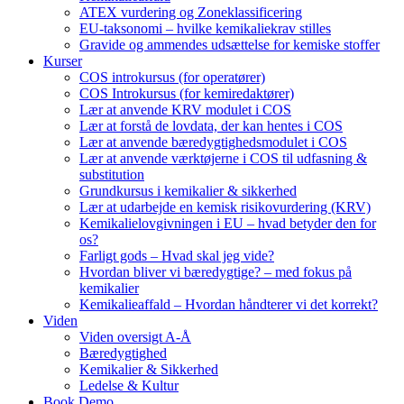
ATEX vurdering og Zoneklassificering
EU-taksonomi – hvilke kemikaliekrav stilles
Gravide og ammendes udsættelse for kemiske stoffer
Kurser
COS introkursus (for operatører)
COS Introkursus (for kemiredaktører)
Lær at anvende KRV modulet i COS
Lær at forstå de lovdata, der kan hentes i COS
Lær at anvende bæredygtighedsmodulet i COS
Lær at anvende værktøjerne i COS til udfasning &
substitution
Grundkursus i kemikalier & sikkerhed
Lær at udarbejde en kemisk risikovurdering (KRV)
Kemikalielovgivningen i EU – hvad betyder den for
os?
Farligt gods – Hvad skal jeg vide?
Hvordan bliver vi bæredygtige? – med fokus på
kemikalier
Kemikalieaffald – Hvordan håndterer vi det korrekt?
Viden
Viden oversigt A-Å
Bæredygtighed
Kemikalier & Sikkerhed
Ledelse & Kultur
Book Demo