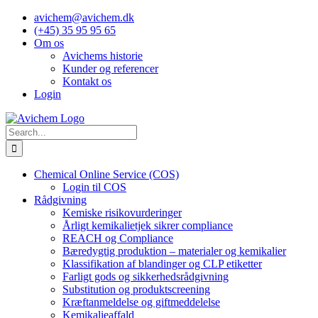
Skip
avichem@avichem.dk
to
(+45) 35 95 95 65
content
Om os
Avichems historie
Kunder og referencer
Kontakt os
Login
Search
for:
Chemical Online Service (COS)
Login til COS
Rådgivning
Kemiske risikovurderinger
Årligt kemikalietjek sikrer compliance
REACH og Compliance
Bæredygtig produktion – materialer og kemikalier
Klassifikation af blandinger og CLP etiketter
Farligt gods og sikkerhedsrådgivning
Substitution og produktscreening
Kræftanmeldelse og giftmeddelelse
Kemikalieaffald