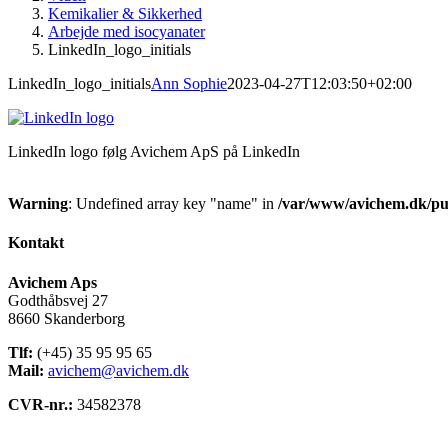
Kemikalier & Sikkerhed
Arbejde med isocyanater
LinkedIn_logo_initials
LinkedIn_logo_initials
Ann Sophie
2023-04-27T12:03:50+02:00
LinkedIn logo følg Avichem ApS på LinkedIn
Warning
: Undefined array key "name" in
/var/www/avichem.dk/pub
Kontakt
Avichem Aps
Godthåbsvej 27
8660 Skanderborg
Tlf:
(+45) 35 95 95 65
Mail:
avichem@avichem.dk
CVR-nr.:
34582378