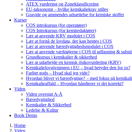
ATEX vurdering og Zoneklassificering
EU-taksonomi – hvilke kemikaliekrav stilles
Gravide og ammendes udsættelse for kemiske stoffer
Kurser
COS introkursus (for operatører)
COS Introkursus (for kemiredaktører)
Lær at anvende KRV modulet i COS
Lær at forstå de lovdata, der kan hentes i COS
Lær at anvende bæredygtighedsmodulet i COS
Lær at anvende værktøjerne i COS til udfasning & substi
Grundkursus i kemikalier & sikkerhed
Lær at udarbejde en kemisk risikovurdering (KRV)
Kemikalielovgivningen i EU – hvad betyder den for os?
Farligt gods – Hvad skal jeg vide?
Hvordan bliver vi bæredygtige? – med fokus på kemikali
Kemikalieaffald – Hvordan håndterer vi det korrekt?
Viden
Viden oversigt A-Å
Bæredygtighed
Kemikalier & Sikkerhed
Ledelse & Kultur
Book Demo
Home
Viden