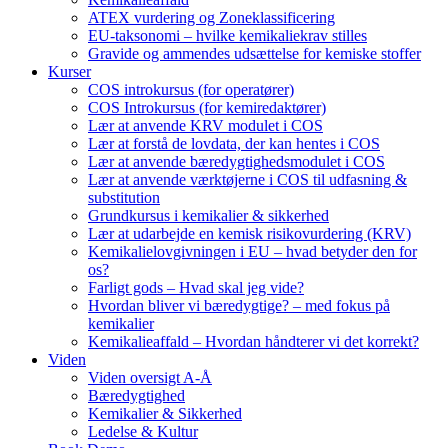
ATEX vurdering og Zoneklassificering
EU-taksonomi – hvilke kemikaliekrav stilles
Gravide og ammendes udsættelse for kemiske stoffer
Kurser
COS introkursus (for operatører)
COS Introkursus (for kemiredaktører)
Lær at anvende KRV modulet i COS
Lær at forstå de lovdata, der kan hentes i COS
Lær at anvende bæredygtighedsmodulet i COS
Lær at anvende værktøjerne i COS til udfasning &
substitution
Grundkursus i kemikalier & sikkerhed
Lær at udarbejde en kemisk risikovurdering (KRV)
Kemikalielovgivningen i EU – hvad betyder den for
os?
Farligt gods – Hvad skal jeg vide?
Hvordan bliver vi bæredygtige? – med fokus på
kemikalier
Kemikalieaffald – Hvordan håndterer vi det korrekt?
Viden
Viden oversigt A-Å
Bæredygtighed
Kemikalier & Sikkerhed
Ledelse & Kultur