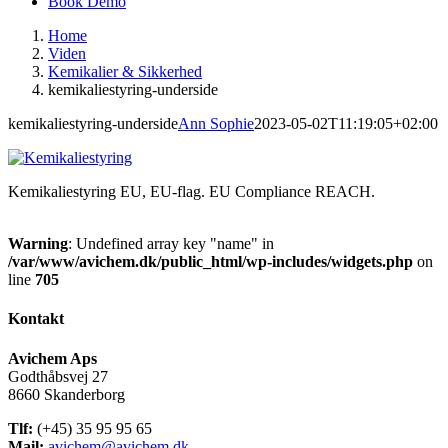
Book Demo
Home
Viden
Kemikalier & Sikkerhed
kemikaliestyring-underside
kemikaliestyring-underside
Ann Sophie
2023-05-02T11:19:05+02:00
Kemikaliestyring EU, EU-flag. EU Compliance REACH.
Warning
: Undefined array key "name" in
/var/www/avichem.dk/public_html/wp-includes/widgets.php
on
line
705
Kontakt
Avichem Aps
Godthåbsvej 27
8660 Skanderborg
Tlf:
(+45) 35 95 95 65
Mail:
avichem@avichem.dk