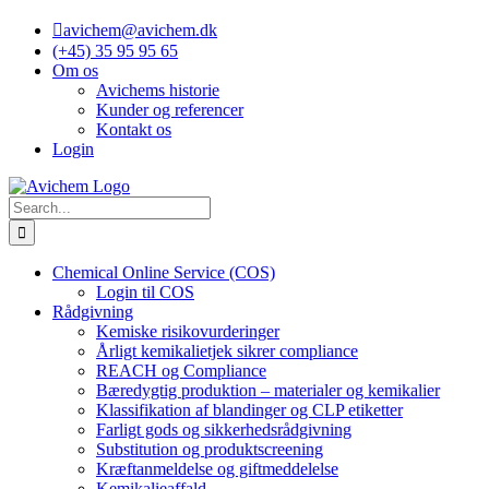
Skip
avichem@avichem.dk
to
(+45) 35 95 95 65
content
Om os
Avichems historie
Kunder og referencer
Kontakt os
Login
Search
for:
Chemical Online Service (COS)
Login til COS
Rådgivning
Kemiske risikovurderinger
Årligt kemikalietjek sikrer compliance
REACH og Compliance
Bæredygtig produktion – materialer og kemikalier
Klassifikation af blandinger og CLP etiketter
Farligt gods og sikkerhedsrådgivning
Substitution og produktscreening
Kræftanmeldelse og giftmeddelelse
Kemikalieaffald