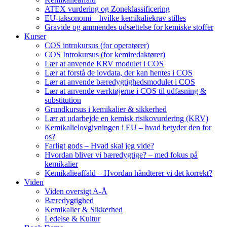
ATEX vurdering og Zoneklassificering
EU-taksonomi – hvilke kemikaliekrav stilles
Gravide og ammendes udsættelse for kemiske stoffer
Kurser
COS introkursus (for operatører)
COS Introkursus (for kemiredaktører)
Lær at anvende KRV modulet i COS
Lær at forstå de lovdata, der kan hentes i COS
Lær at anvende bæredygtighedsmodulet i COS
Lær at anvende værktøjerne i COS til udfasning &
substitution
Grundkursus i kemikalier & sikkerhed
Lær at udarbejde en kemisk risikovurdering (KRV)
Kemikalielovgivningen i EU – hvad betyder den for
os?
Farligt gods – Hvad skal jeg vide?
Hvordan bliver vi bæredygtige? – med fokus på
kemikalier
Kemikalieaffald – Hvordan håndterer vi det korrekt?
Viden
Viden oversigt A-Å
Bæredygtighed
Kemikalier & Sikkerhed
Ledelse & Kultur