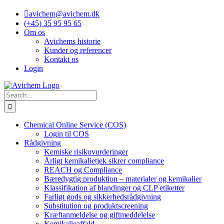
Skip
avichem@avichem.dk
to
(+45) 35 95 95 65
content
Om os
Avichems historie
Kunder og referencer
Kontakt os
Login
Search
for:
Chemical Online Service (COS)
Login til COS
Rådgivning
Kemiske risikovurderinger
Årligt kemikalietjek sikrer compliance
REACH og Compliance
Bæredygtig produktion – materialer og kemikalier
Klassifikation af blandinger og CLP etiketter
Farligt gods og sikkerhedsrådgivning
Substitution og produktscreening
Kræftanmeldelse og giftmeddelelse
Kemikalieaffald