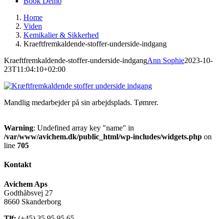
Book Demo
Home
Viden
Kemikalier & Sikkerhed
Kraeftfremkaldende-stoffer-underside-indgang
Kraeftfremkaldende-stoffer-underside-indgang
Ann Sophie
2023-10-
23T11:04:10+02:00
Mandlig medarbejder på sin arbejdsplads. Tømrer.
Warning
: Undefined array key "name" in
/var/www/avichem.dk/public_html/wp-includes/widgets.php
on
line
705
Kontakt
Avichem Aps
Godthåbsvej 27
8660 Skanderborg
Tlf:
(+45) 35 95 95 65