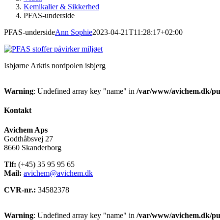
Kemikalier & Sikkerhed
PFAS-underside
PFAS-underside
Ann Sophie
2023-04-21T11:28:17+02:00
Isbjørne Arktis nordpolen isbjerg
Warning
: Undefined array key "name" in
/var/www/avichem.dk/pub
Kontakt
Avichem Aps
Godthåbsvej 27
8660 Skanderborg
Tlf:
(+45) 35 95 95 65
Mail:
avichem@avichem.dk
CVR-nr.:
34582378
Warning
: Undefined array key "name" in
/var/www/avichem.dk/pub