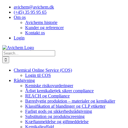
Skip
avichem@avichem.dk
to
(+45) 35 95 95 65
content
Om os
Avichems historie
Kunder og referencer
Kontakt os
Login
Search
for:
Chemical Online Service (COS)
Login til COS
Rådgivning
Kemiske risikovurderinger
Årligt kemikalietjek sikrer compliance
REACH og Compliance
Bæredygtig produktion – materialer og kemikalier
Klassifikation af blandinger og CLP etiketter
Farligt gods og sikkerhedsrådgivning
Substitution og produktscreening
Kræftanmeldelse og giftmeddelelse
Kemikalieaffald