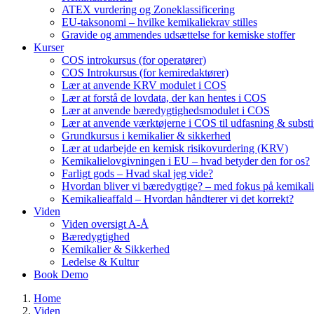
ATEX vurdering og Zoneklassificering
EU-taksonomi – hvilke kemikaliekrav stilles
Gravide og ammendes udsættelse for kemiske stoffer
Kurser
COS introkursus (for operatører)
COS Introkursus (for kemiredaktører)
Lær at anvende KRV modulet i COS
Lær at forstå de lovdata, der kan hentes i COS
Lær at anvende bæredygtighedsmodulet i COS
Lær at anvende værktøjerne i COS til udfasning & substi
Grundkursus i kemikalier & sikkerhed
Lær at udarbejde en kemisk risikovurdering (KRV)
Kemikalielovgivningen i EU – hvad betyder den for os?
Farligt gods – Hvad skal jeg vide?
Hvordan bliver vi bæredygtige? – med fokus på kemikali
Kemikalieaffald – Hvordan håndterer vi det korrekt?
Viden
Viden oversigt A-Å
Bæredygtighed
Kemikalier & Sikkerhed
Ledelse & Kultur
Book Demo
Home
Viden