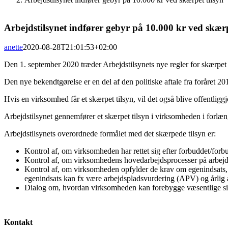
Arbejdstilsynet indfører gebyr på 10.000 kr ved skærp
anette
2020-08-28T21:01:53+02:00
Den 1. september 2020 træder Arbejdstilsynets nye regler for skærpet 
Den nye bekendtgørelse er en del af den politiske aftale fra foråret 
Hvis en virksomhed får et skærpet tilsyn, vil det også blive offentli
Arbejdstilsynet gennemfører et skærpet tilsyn i virksomheden i forlæng
Arbejdstilsynets overordnede formålet med det skærpede tilsyn er:
Kontrol af, om virksomheden har rettet sig efter forbuddet/forb
Kontrol af, om virksomhedens hovedarbejdsprocesser på arbejdss
Kontrol af, om virksomheden opfylder de krav om egenindsats, d
egenindsats kan fx være arbejdspladsvurdering (APV) og årlig a
Dialog om, hvordan virksomheden kan forebygge væsentlige sik
Kontakt