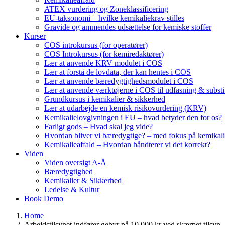
ATEX vurdering og Zoneklassificering
EU-taksonomi – hvilke kemikaliekrav stilles
Gravide og ammendes udsættelse for kemiske stoffer
Kurser
COS introkursus (for operatører)
COS Introkursus (for kemiredaktører)
Lær at anvende KRV modulet i COS
Lær at forstå de lovdata, der kan hentes i COS
Lær at anvende bæredygtighedsmodulet i COS
Lær at anvende værktøjerne i COS til udfasning & substi
Grundkursus i kemikalier & sikkerhed
Lær at udarbejde en kemisk risikovurdering (KRV)
Kemikalielovgivningen i EU – hvad betyder den for os?
Farligt gods – Hvad skal jeg vide?
Hvordan bliver vi bæredygtige? – med fokus på kemikali
Kemikalieaffald – Hvordan håndterer vi det korrekt?
Viden
Viden oversigt A-Å
Bæredygtighed
Kemikalier & Sikkerhed
Ledelse & Kultur
Book Demo
Home
Arbejdstilsynet indfører gebyr på 10.000 kr ved skærpet tilsyn