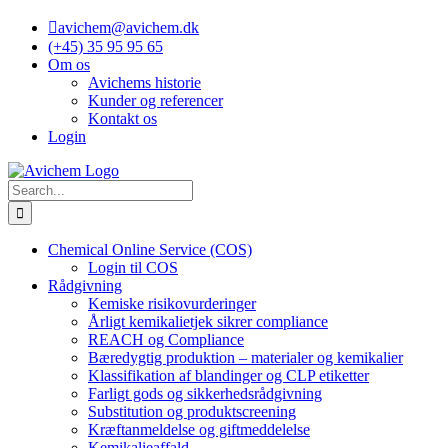
Skip
avichem@avichem.dk
to
(+45) 35 95 95 65
content
Om os
Avichems historie
Kunder og referencer
Kontakt os
Login
Search
for:
Chemical Online Service (COS)
Login til COS
Rådgivning
Kemiske risikovurderinger
Årligt kemikalietjek sikrer compliance
REACH og Compliance
Bæredygtig produktion – materialer og kemikalier
Klassifikation af blandinger og CLP etiketter
Farligt gods og sikkerhedsrådgivning
Substitution og produktscreening
Kræftanmeldelse og giftmeddelelse
Kemikalieaffald