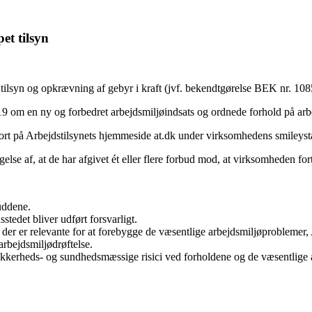
et tilsyn
tilsyn og opkrævning af gebyr i kraft (jvf. bekendtgørelse BEK nr. 108
2019 om en ny og forbedret arbejdsmiljøindsats og ordnede forhold på ar
ggjort på Arbejdstilsynets hjemmeside at.dk under virksomhedens smileys
else af, at de har afgivet ét eller flere forbud mod, at virksomheden fo
uddene.
tedet bliver udført forsvarligt.
er er relevante for at forebygge de væsentlige arbejdsmiljøproblemer, 
rbejdsmiljødrøftelse.
kerheds- og sundhedsmæssige risici ved forholdene og de væsentlige a