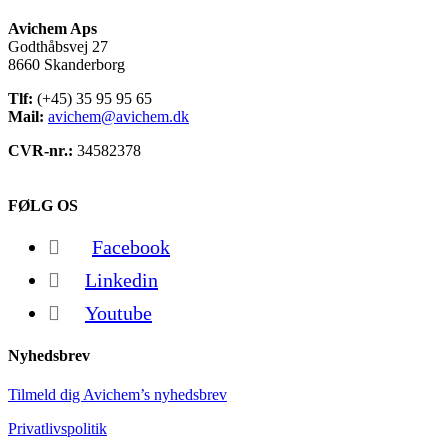
Avichem Aps
Godthåbsvej 27
8660 Skanderborg
Tlf:
(+45) 35 95 95 65
Mail:
avichem@avichem.dk
CVR-nr.:
34582378
FØLG OS
Facebook
Linkedin
Youtube
Nyhedsbrev
Tilmeld dig Avichem’s nyhedsbrev
Privatlivspolitik