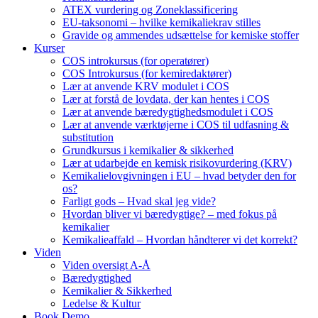
ATEX vurdering og Zoneklassificering
EU-taksonomi – hvilke kemikaliekrav stilles
Gravide og ammendes udsættelse for kemiske stoffer
Kurser
COS introkursus (for operatører)
COS Introkursus (for kemiredaktører)
Lær at anvende KRV modulet i COS
Lær at forstå de lovdata, der kan hentes i COS
Lær at anvende bæredygtighedsmodulet i COS
Lær at anvende værktøjerne i COS til udfasning &
substitution
Grundkursus i kemikalier & sikkerhed
Lær at udarbejde en kemisk risikovurdering (KRV)
Kemikalielovgivningen i EU – hvad betyder den for
os?
Farligt gods – Hvad skal jeg vide?
Hvordan bliver vi bæredygtige? – med fokus på
kemikalier
Kemikalieaffald – Hvordan håndterer vi det korrekt?
Viden
Viden oversigt A-Å
Bæredygtighed
Kemikalier & Sikkerhed
Ledelse & Kultur
Book Demo