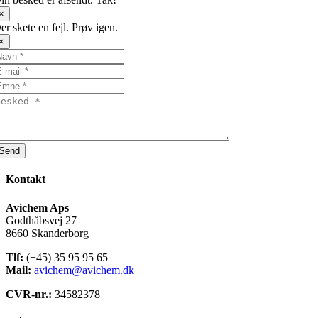
×
er skete en fejl. Prøv igen.
×
Send
Kontakt
Avichem Aps
Godthåbsvej 27
8660 Skanderborg
Tlf:
(+45) 35 95 95 65
Mail:
avichem@avichem.dk
CVR-nr.:
34582378