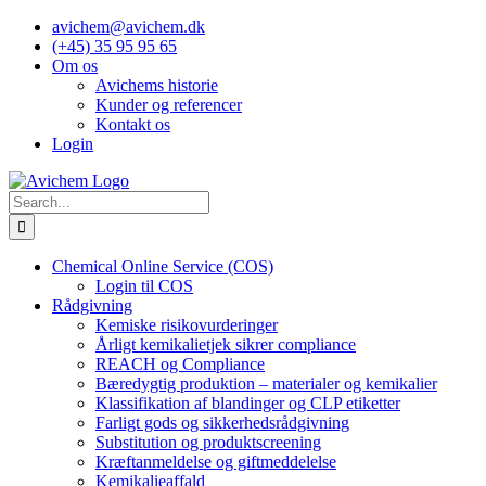
Skip
avichem@avichem.dk
to
(+45) 35 95 95 65
content
Om os
Avichems historie
Kunder og referencer
Kontakt os
Login
Search
for:
Chemical Online Service (COS)
Login til COS
Rådgivning
Kemiske risikovurderinger
Årligt kemikalietjek sikrer compliance
REACH og Compliance
Bæredygtig produktion – materialer og kemikalier
Klassifikation af blandinger og CLP etiketter
Farligt gods og sikkerhedsrådgivning
Substitution og produktscreening
Kræftanmeldelse og giftmeddelelse
Kemikalieaffald