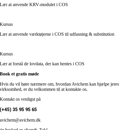
Lær at anvende KRV-modulet i COS
Kursus
Lær at anvende værktøjerne i COS til udfasning & substitution
Kursus
Lær at forstå de lovdata, der kan hentes i COS
Book et gratis møde
Hvis du vil høre nærmere om, hvordan Avichem kan hjælpe jeres
virksomhed, er du velkommen til at kontakte os.
Kontakt os venligst på
(+45) 35 95 95 65
avichem@avichem.dk
in besked er afsendt. Tak!