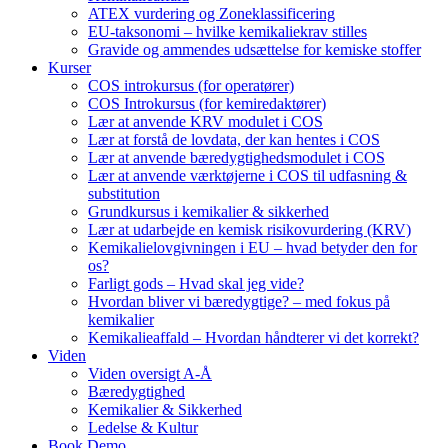
ATEX vurdering og Zoneklassificering
EU-taksonomi – hvilke kemikaliekrav stilles
Gravide og ammendes udsættelse for kemiske stoffer
Kurser
COS introkursus (for operatører)
COS Introkursus (for kemiredaktører)
Lær at anvende KRV modulet i COS
Lær at forstå de lovdata, der kan hentes i COS
Lær at anvende bæredygtighedsmodulet i COS
Lær at anvende værktøjerne i COS til udfasning &
substitution
Grundkursus i kemikalier & sikkerhed
Lær at udarbejde en kemisk risikovurdering (KRV)
Kemikalielovgivningen i EU – hvad betyder den for
os?
Farligt gods – Hvad skal jeg vide?
Hvordan bliver vi bæredygtige? – med fokus på
kemikalier
Kemikalieaffald – Hvordan håndterer vi det korrekt?
Viden
Viden oversigt A-Å
Bæredygtighed
Kemikalier & Sikkerhed
Ledelse & Kultur
Book Demo