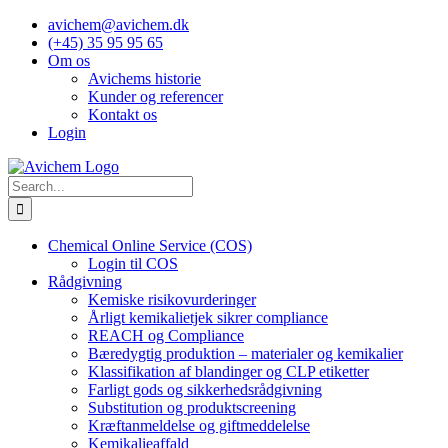
Skip
avichem@avichem.dk
to
(+45) 35 95 95 65
content
Om os
Avichems historie
Kunder og referencer
Kontakt os
Login
Search
for:
Chemical Online Service (COS)
Login til COS
Rådgivning
Kemiske risikovurderinger
Årligt kemikalietjek sikrer compliance
REACH og Compliance
Bæredygtig produktion – materialer og kemikalier
Klassifikation af blandinger og CLP etiketter
Farligt gods og sikkerhedsrådgivning
Substitution og produktscreening
Kræftanmeldelse og giftmeddelelse
Kemikalieaffald