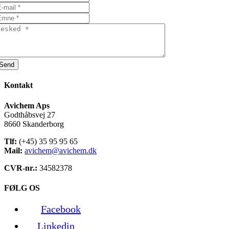
Send
Kontakt
Avichem Aps
Godthåbsvej 27
8660 Skanderborg
Tlf:
(+45) 35 95 95 65
Mail:
avichem@avichem.dk
CVR-nr.:
34582378
FØLG OS
Facebook
Linkedin