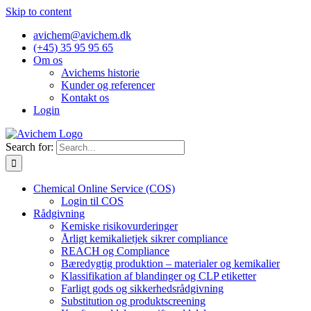
Skip to content
avichem@avichem.dk
(+45) 35 95 95 65
Om os
Avichems historie
Kunder og referencer
Kontakt os
Login
Search for:
Chemical Online Service (COS)
Login til COS
Rådgivning
Kemiske risikovurderinger
Årligt kemikalietjek sikrer compliance
REACH og Compliance
Bæredygtig produktion – materialer og kemikalier
Klassifikation af blandinger og CLP etiketter
Farligt gods og sikkerhedsrådgivning
Substitution og produktscreening