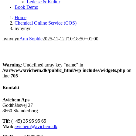
Ledelse & Kultur
Book Demo
Home
Chemical Online Service (COS)
nynynyn
nynynyn
Ann Sophie
2025-11-12T10:18:50+01:00
Warning
: Undefined array key "name" in
/var/www/avichem.dk/public_html/wp-includes/widgets.php
on
line
705
Kontakt
Avichem Aps
Godthåbsvej 27
8660 Skanderborg
Tlf:
(+45) 35 95 95 65
Mail:
avichem@avichem.dk