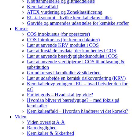
Kræftanmeldelse og giftmeddelelse
Kemikalieaffald
ATEX vurdering og Zoneklassificering
EU-taksonomi – hvilke kemikaliekrav stilles
Gravide og ammendes udsættelse for kemiske stoffer
Kurser
COS introkursus (for operatører)
COS Introkursus (for kemiredaktører)
Lær at anvende KRV modulet i COS
Lær at forstå de lovdata, der kan hentes i COS
Lær at anvende bæredygtighedsmodulet i COS
Lær at anvende værktøjerne i COS til udfasning &
substitution
Grundkursus i kemikalier & sikkerhed
Lær at udarbejde en kemisk risikovurdering (KRV)
Kemikalielovgivningen i EU – hvad betyder den for
os?
Farligt gods – Hvad skal jeg vide?
Hvordan bliver vi bæredygtige? – med fokus på
kemikalier
Kemikalieaffald – Hvordan håndterer vi det korrekt?
Viden
Viden oversigt A-Å
Bæredygtighed
Kemikalier & Sikkerhed