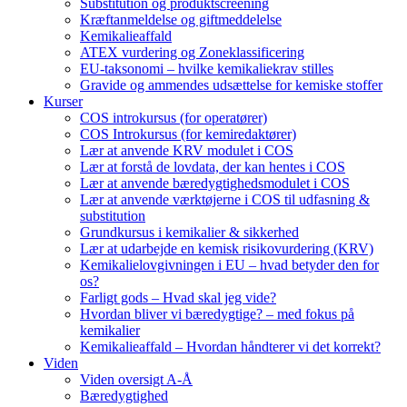
Substitution og produktscreening
Kræftanmeldelse og giftmeddelelse
Kemikalieaffald
ATEX vurdering og Zoneklassificering
EU-taksonomi – hvilke kemikaliekrav stilles
Gravide og ammendes udsættelse for kemiske stoffer
Kurser
COS introkursus (for operatører)
COS Introkursus (for kemiredaktører)
Lær at anvende KRV modulet i COS
Lær at forstå de lovdata, der kan hentes i COS
Lær at anvende bæredygtighedsmodulet i COS
Lær at anvende værktøjerne i COS til udfasning &
substitution
Grundkursus i kemikalier & sikkerhed
Lær at udarbejde en kemisk risikovurdering (KRV)
Kemikalielovgivningen i EU – hvad betyder den for
os?
Farligt gods – Hvad skal jeg vide?
Hvordan bliver vi bæredygtige? – med fokus på
kemikalier
Kemikalieaffald – Hvordan håndterer vi det korrekt?
Viden
Viden oversigt A-Å
Bæredygtighed