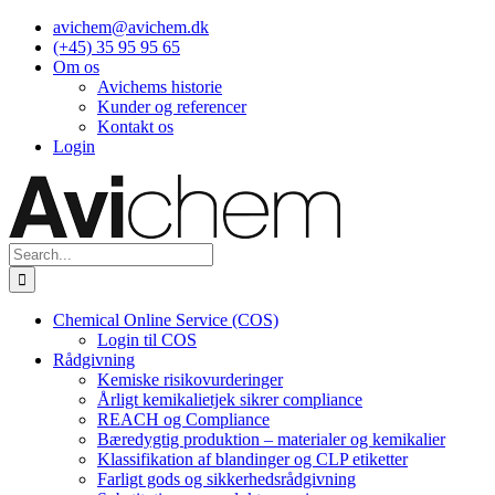
Skip
avichem@avichem.dk
to
(+45) 35 95 95 65
content
Om os
Avichems historie
Kunder og referencer
Kontakt os
Login
Search
for:
Chemical Online Service (COS)
Login til COS
Rådgivning
Kemiske risikovurderinger
Årligt kemikalietjek sikrer compliance
REACH og Compliance
Bæredygtig produktion – materialer og kemikalier
Klassifikation af blandinger og CLP etiketter
Farligt gods og sikkerhedsrådgivning