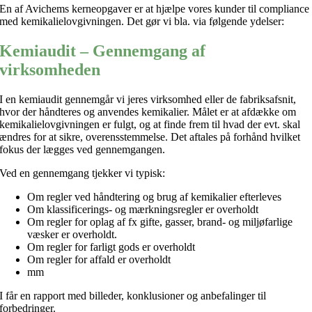
En af Avichems kerneopgaver er at hjælpe vores kunder til compliance
med kemikalielovgivningen. Det gør vi bla. via følgende ydelser:
Kemiaudit – Gennemgang af
virksomheden
I en kemiaudit gennemgår vi jeres virksomhed eller de fabriksafsnit,
hvor der håndteres og anvendes kemikalier. Målet er at afdække om
kemikalielovgivningen er fulgt, og at finde frem til hvad der evt. skal
ændres for at sikre, overensstemmelse. Det aftales på forhånd hvilket
fokus der lægges ved gennemgangen.
Ved en gennemgang tjekker vi typisk:
Om regler ved håndtering og brug af kemikalier efterleves
Om klassificerings- og mærkningsregler er overholdt
Om regler for oplag af fx gifte, gasser, brand- og miljøfarlige
væsker er overholdt.
Om regler for farligt gods er overholdt
Om regler for affald er overholdt
mm
I får en rapport med billeder, konklusioner og anbefalinger til
forbedringer.