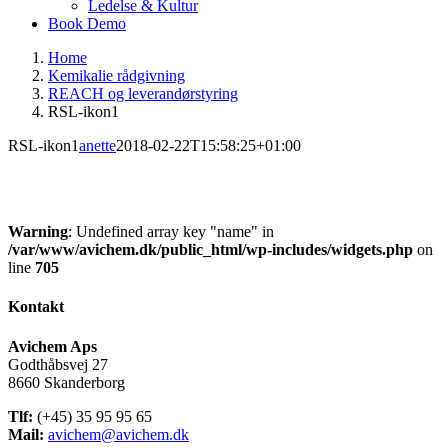
Ledelse & Kultur
Book Demo
Home
Kemikalie rådgivning
REACH og leverandørstyring
RSL-ikon1
RSL-ikon1
anette
2018-02-22T15:58:25+01:00
Warning
: Undefined array key "name" in
/var/www/avichem.dk/public_html/wp-includes/widgets.php
on
line
705
Kontakt
Avichem Aps
Godthåbsvej 27
8660 Skanderborg
Tlf:
(+45) 35 95 95 65
Mail:
avichem@avichem.dk