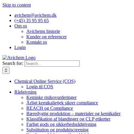
Skip to content
avichem@avichem.dk
(+45) 35 95 95 65
Om os
Avichems historie
Kunder og referencer
Kontakt os
Login
Search for:
Chemical Online Service (COS)
Login til COS
Rådgivning
Kemiske risikovurderinger
Årligt kemikalietjek sikrer compliance
REACH og Compliance
Bæredygtig produktion – materialer og kemikalier
Klassifikation af blandinger og CLP etiketter
Farligt gods og sikkerhedsrådgivning
Substitution og produktscreening