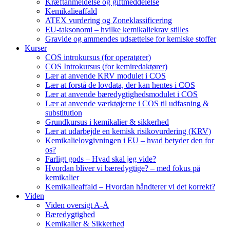
Kræftanmeldelse og giftmeddelelse
Kemikalieaffald
ATEX vurdering og Zoneklassificering
EU-taksonomi – hvilke kemikaliekrav stilles
Gravide og ammendes udsættelse for kemiske stoffer
Kurser
COS introkursus (for operatører)
COS Introkursus (for kemiredaktører)
Lær at anvende KRV modulet i COS
Lær at forstå de lovdata, der kan hentes i COS
Lær at anvende bæredygtighedsmodulet i COS
Lær at anvende værktøjerne i COS til udfasning &
substitution
Grundkursus i kemikalier & sikkerhed
Lær at udarbejde en kemisk risikovurdering (KRV)
Kemikalielovgivningen i EU – hvad betyder den for
os?
Farligt gods – Hvad skal jeg vide?
Hvordan bliver vi bæredygtige? – med fokus på
kemikalier
Kemikalieaffald – Hvordan håndterer vi det korrekt?
Viden
Viden oversigt A-Å
Bæredygtighed
Kemikalier & Sikkerhed