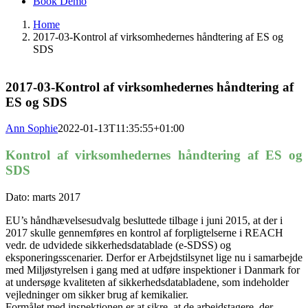
Book Demo
Home
2017-03-Kontrol af virksomhedernes håndtering af ES og
SDS
2017-03-Kontrol af virksomhedernes håndtering af
ES og SDS
Ann Sophie
2022-01-13T11:35:55+01:00
Kontrol af virksomhedernes håndtering af ES og
SDS
Dato: marts 2017
EU’s håndhævelsesudvalg besluttede tilbage i juni 2015, at der i
2017 skulle gennemføres en kontrol af forpligtelserne i REACH
vedr. de udvidede sikkerhedsdatablade (e-SDSS) og
eksponeringsscenarier. Derfor er Arbejdstilsynet lige nu i samarbejde
med Miljøstyrelsen i gang med at udføre inspektioner i Danmark for
at undersøge kvaliteten af sikkerhedsdatabladene, som indeholder
vejledninger om sikker brug af kemikalier.
Formålet med inspektionen er at sikre, at de arbejdstagere, der