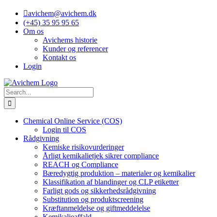
Skip
avichem@avichem.dk
to
(+45) 35 95 95 65
content
Om os
Avichems historie
Kunder og referencer
Kontakt os
Login
Search
for:
Chemical Online Service (COS)
Login til COS
Rådgivning
Kemiske risikovurderinger
Årligt kemikalietjek sikrer compliance
REACH og Compliance
Bæredygtig produktion – materialer og kemikalier
Klassifikation af blandinger og CLP etiketter
Farligt gods og sikkerhedsrådgivning
Substitution og produktscreening
Kræftanmeldelse og giftmeddelelse
Kemikalieaffald