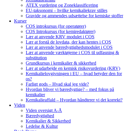
ATEX vurdering og Zoneklassificering
EU-taksonomi – hvilke kemikaliekrav stilles
Gravide og ammendes udsættelse for kemiske stoffer
Kurser
COS introkursus (for operatører)
COS Introkursus (for kemiredaktører)
Lær at anvende KRV modulet i COS
Lær at forstå de lovdata, der kan hentes i COS
Lær at anvende bæredygtighedsmodulet i COS
Lær at anvende værktøjerne i COS til udfasning &
substitution
Grundkursus i kemikalier & sikkerhed
Lær at udarbejde en kemisk risikovurdering (KRV)
Kemikalielovgivningen i EU – hvad betyder den for
os?
Farligt gods – Hvad skal jeg vide?
Hvordan bliver vi bæredygtige? – med fokus på
kemikalier
Kemikalieaffald – Hvordan håndterer vi det korrekt?
Viden
Viden oversigt A-Å
Bæredygtighed
Kemikalier & Sikkerhed
Ledelse & Kultur