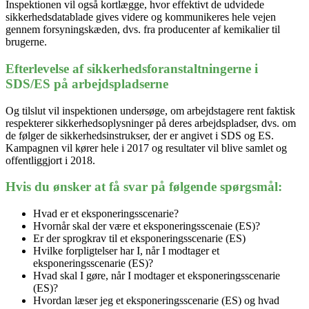
Inspektionen vil også kortlægge, hvor effektivt de udvidede
sikkerhedsdatablade gives videre og kommunikeres hele vejen
gennem forsyningskæden, dvs. fra producenter af kemikalier til
brugerne.
Efterlevelse af sikkerhedsforanstaltningerne i
SDS/ES på arbejdspladserne
Og tilslut vil inspektionen undersøge, om arbejdstagere rent faktisk
respekterer sikkerhedsoplysninger på deres arbejdspladser, dvs. om
de følger de sikkerhedsinstrukser, der er angivet i SDS og ES.
Kampagnen vil kører hele i 2017 og resultater vil blive samlet og
offentliggjort i 2018.
Hvis du ønsker at få svar på følgende spørgsmål:
Hvad er et eksponeringsscenarie?
Hvornår skal der være et eksponeringsscenaie (ES)?
Er der sprogkrav til et eksponeringsscenarie (ES)
Hvilke forpligtelser har I, når I modtager et
eksponeringsscenarie (ES)?
Hvad skal I gøre, når I modtager et eksponeringsscenarie
(ES)?
Hvordan læser jeg et eksponeringsscenarie (ES) og hvad