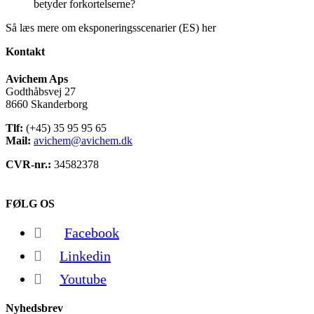
betyder forkortelserne?
Så læs mere om eksponeringsscenarier (ES) her
Kontakt
Avichem Aps
Godthåbsvej 27
8660 Skanderborg
Tlf:
(+45) 35 95 95 65
Mail:
avichem@avichem.dk
CVR-nr.:
34582378
FØLG OS
Facebook
Linkedin
Youtube
Nyhedsbrev