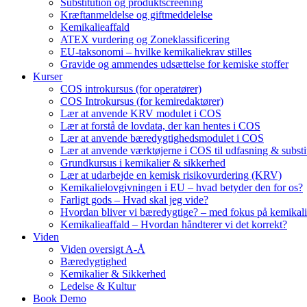
Substitution og produktscreening
Kræftanmeldelse og giftmeddelelse
Kemikalieaffald
ATEX vurdering og Zoneklassificering
EU-taksonomi – hvilke kemikaliekrav stilles
Gravide og ammendes udsættelse for kemiske stoffer
Kurser
COS introkursus (for operatører)
COS Introkursus (for kemiredaktører)
Lær at anvende KRV modulet i COS
Lær at forstå de lovdata, der kan hentes i COS
Lær at anvende bæredygtighedsmodulet i COS
Lær at anvende værktøjerne i COS til udfasning & substi
Grundkursus i kemikalier & sikkerhed
Lær at udarbejde en kemisk risikovurdering (KRV)
Kemikalielovgivningen i EU – hvad betyder den for os?
Farligt gods – Hvad skal jeg vide?
Hvordan bliver vi bæredygtige? – med fokus på kemikali
Kemikalieaffald – Hvordan håndterer vi det korrekt?
Viden
Viden oversigt A-Å
Bæredygtighed
Kemikalier & Sikkerhed
Ledelse & Kultur
Book Demo