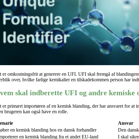
t er omkostningsfrit at generere en UFI. UFI skal fremgå af blandingens 
erblik over, hvilke farlige kemikalier en tilskadekommen person har indt
vem skal indberette UFI og andre kemiske 
t er primært importøren af en kemisk blanding, der har ansvaret for at 
n brugeren kan også have en rolle.
enarie
Ansvar
køber en kemisk blanding hos en dansk forhandler
Den danske
mporterer en
kemisk
blanding fra et andet EU-land
I skal sik