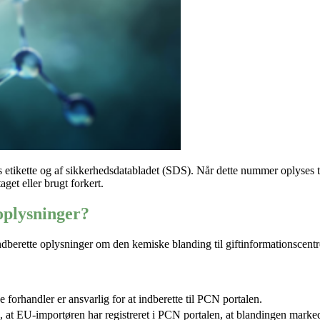
etikette og af sikkerhedsdatabladet (SDS). Når dette nummer oplyses til
aget eller brugt forkert.
oplysninger?
indberette oplysninger om den kemiske blanding til giftinformationscen
 forhandler er ansvarlig for at indberette til PCN portalen.
re, at EU-importøren har registreret i PCN portalen, at blandingen
marked