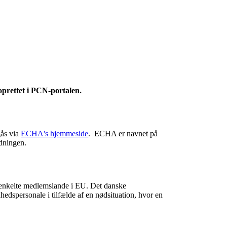
oprettet i PCN-portalen.
gås via
ECHA's
hjemmeside
.
ECHA er navnet på
rdningen.
 enkelte medlemslande
i EU.
Det danske
hedspersonale i tilfælde af en nødsituation
, hvor en