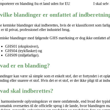
importerer en blanding fra et land uden for EU
I skal sel
vilke blandinger er omfattet af indberetnin
le kemiske blandinger skal indberettes, hvis de er klassificeret som far
 er til privat, professionel eller industriel brug.
miske blandinger med følgende GHS mærkning er dog
ikke
omfattet af
GHS01 (eksplosiver),
GHS04 (trykflasker) og
GHS09 (miljøfarlige).
vad er en blanding?
andinger kan være så simple som et enkelt stof, der er fortyndet i et opl
nding eller snarere et stof. Hvis det er et stof, er der ikke pligt til a
vad skal indberettes?
 harmoniserede oplysningskrav er mere omfattende, end hvad der typisk 
tomatisk oversættes til de officielle sprog i de lande, hvor blandingen