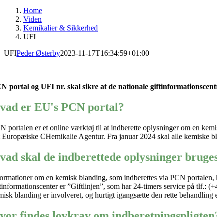
Home
Viden
Kemikalier & Sikkerhed
UFI
UFI
Peder Østerby
2023-11-17T16:34:59+01:00
CN
portal
og UFI nr.
skal
sikre
at
de nationale
giftinformationscent
vad er EU's PCN portal?
N portalen
er et online værktøj til at indberette oplysninger om en kem
t Europæiske
CHemikalie
Agentur.
Fra j
anuar 2024 skal alle kemiske bl
vad skal de indberettede oplysninger bruges
formationer
om en kemisk blanding, som indberettes
via PCN portalen,
tinformationscenter er ”Giftlinjen”, som har 24-timers service på tlf.: (
misk blanding er involveret
,
og
hurtig
t
igangsætte den rette behandling e
vor findes lovkrav om indberetningspligten