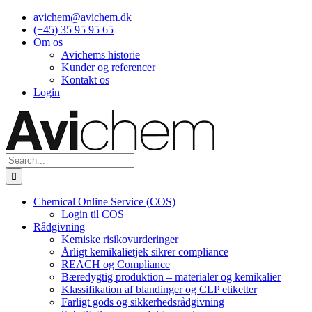
Skip
avichem@avichem.dk
to
(+45) 35 95 95 65
content
Om os
Avichems historie
Kunder og referencer
Kontakt os
Login
Search
for:
Chemical Online Service (COS)
Login til COS
Rådgivning
Kemiske risikovurderinger
Årligt kemikalietjek sikrer compliance
REACH og Compliance
Bæredygtig produktion – materialer og kemikalier
Klassifikation af blandinger og CLP etiketter
Farligt gods og sikkerhedsrådgivning