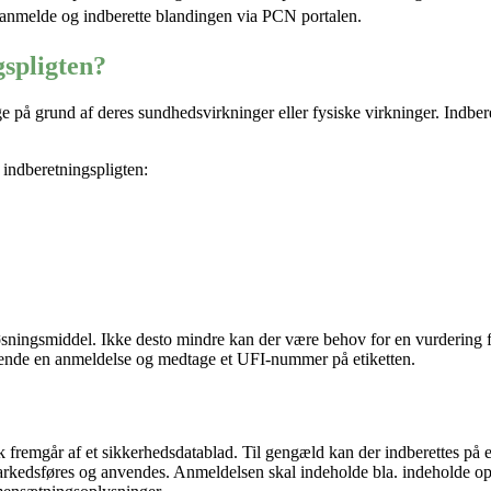
v anmelde og indberette
blandingen
via
PCN portalen
.
gspligten?
lige på grund af deres sundhedsvirkninger eller fysiske virkninger. Ind
 indberetningspligten:
øsningsmiddel. Ikke desto mindre kan der være behov for en vurdering fra
t indsende en anmeldelse og medtage et UFI-nummer på etiketten.
fremgår af et sikkerhedsdatablad. Til gengæld kan der indberettes på 
 markedsføres og anvendes. Anmeldelsen skal indeholde
bla
. indeholde
op