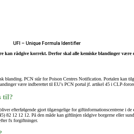
UFI – Unique Formula Identifier
re
kan rådgive
korrekt. Derfor skal alle kemiske blandinger være 
isk blanding.
PCN står for
Poison
Centres Notification
.
Portalen kan til
andinger være indberettet til EU's
PCN portal
jf. artikel 45 i CLP-foro
 til?
bliver
efterfølgende
gjort
tilgængelige
for giftinformationscentrene
i de
+45) 82 12 12 12.
På den måde kan giftlinjen
rådgive borgerne eller sund
fter
fx
forgiftninger.
?