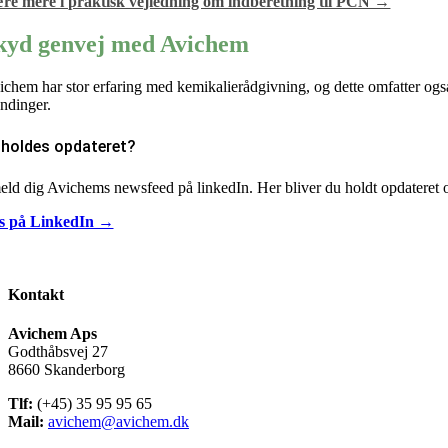
re mere i praktisk vejledning om indberetning til PCN →
kyd genvej med Avichem
ichem har stor erfaring med kemikalierådgivning, og dette omfatter også 
andinger.
u holdes opdateret?
meld dig Avichems newsfeed på linkedIn. Her bliver du holdt opdateret 
os på LinkedIn →
Kontakt
Avichem Aps
Godthåbsvej 27
8660 Skanderborg
Tlf:
(+45) 35 95 95 65
Mail:
avichem@avichem.dk