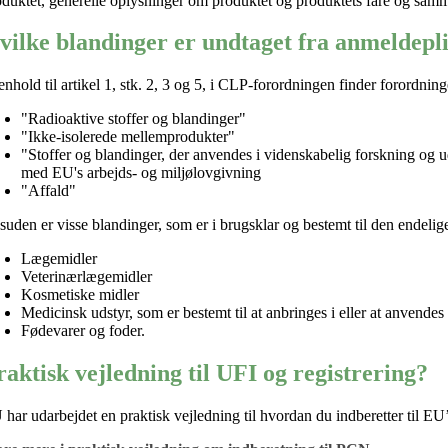
oduktet
, generelle oplysninger om produktet og
produktets
fare og
samm
vilke blandinger er undtaget fra anmeldepl
henhold til artikel 1, stk. 2, 3 og 5, i CLP-forordningen finder forordn
"Radioaktive stoffer og blandinger"
"Ikke-isolerede mellemprodukter"
"Stoffer og blandinger, der anvendes i videnskabelig forskning og u
med EU's arbejds- og miljølovgivning
"Affald"
suden er visse blandinger, som er i brugsklar og bestemt til den endelige
Lægemidler
Veterinærlægemidler
Kosmetiske midler
Medicinsk udstyr, som er bestemt til at anbringes i eller at anvende
Fødevarer og foder.
raktisk vejledning til UFI og registrering?
U
har udarbejdet en praktisk
vejledning til hvordan du indberetter til EU