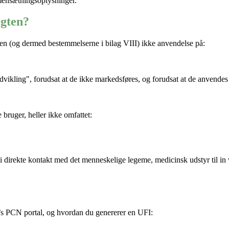
ensætningsoplysninger
.
igten?
ingen (og dermed bestemmelserne i bilag VIII) ikke anvendelse på:
dvikling", forudsat at de ikke markedsføres, og forudsat at de anvende
 bruger, heller ikke omfattet:
s i direkte kontakt med det menneskelige legeme, medicinsk udstyr til in
’s
PCN portal,
og hvordan du genererer en UFI: