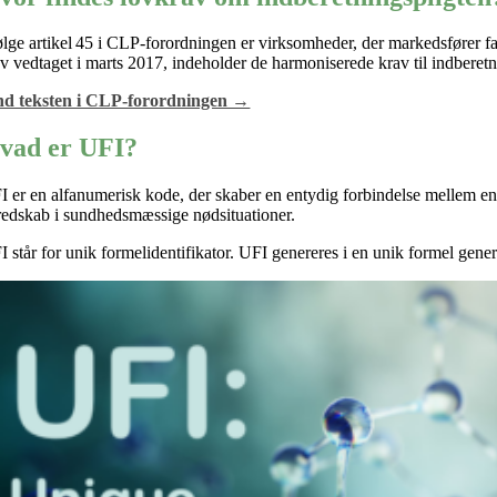
følge artikel 45 i CLP-forordningen er virksomheder, der markedsfører far
ev vedtaget i marts 2017, indeholder de harmoniserede krav til indberetn
nd teksten i CLP-forordningen →
vad er UFI?
I er en alfanumerisk kode, der
skaber en entydig forbindelse mellem en
redskab i sundhedsmæssige nødsituationer.
I står for
unik formelidentifikator.
UFI genereres i en unik formel genera