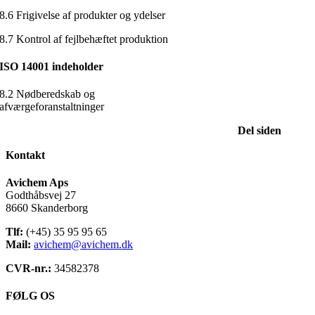
8.6 Frigivelse af produkter og ydelser
8.7 Kontrol af fejlbehæftet produktion
ISO 14001 indeholder
8.2 Nødberedskab og
afværgeforanstaltninger
Del siden
Kontakt
Avichem Aps
Godthåbsvej 27
8660 Skanderborg
Tlf:
(+45) 35 95 95 65
Mail:
avichem@avichem.dk
CVR-nr.:
34582378
FØLG OS