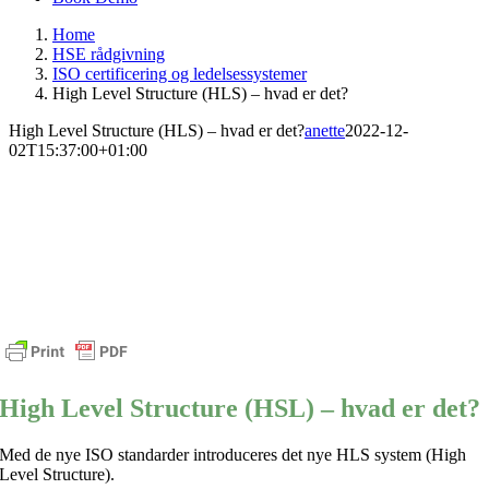
Home
HSE rådgivning
ISO certificering og ledelsessystemer
High Level Structure (HLS) – hvad er det?
High Level Structure (HLS) – hvad er det?
anette
2022-12-
02T15:37:00+01:00
High Level Structure (HSL) – hvad er det?
Med de nye ISO standarder introduceres det nye HLS system (High
Level Structure).