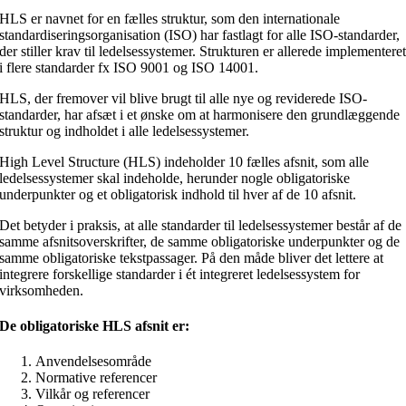
HLS er navnet for en fælles struktur, som den internationale
standardiseringsorganisation (ISO) har fastlagt for alle ISO-standarder,
der stiller krav til ledelsessystemer. Strukturen er allerede implementere
i flere standarder fx ISO 9001 og ISO 14001.
HLS, der fremover vil blive brugt til alle nye og reviderede ISO-
standarder, har afsæt i et ønske om at harmonisere den grundlæggende
struktur og indholdet i alle ledelsessystemer.
High Level Structure (HLS) indeholder 10 fælles afsnit, som alle
ledelsessystemer skal indeholde, herunder nogle obligatoriske
underpunkter og et obligatorisk indhold til hver af de 10 afsnit.
Det betyder i praksis, at alle standarder til ledelsessystemer består af de
samme afsnitsoverskrifter, de samme obligatoriske underpunkter og de
samme obligatoriske tekstpassager. På den måde bliver det lettere at
integrere forskellige standarder i ét integreret ledelsessystem for
virksomheden.
De obligatoriske HLS afsnit er:
Anvendelsesområde
Normative referencer
Vilkår og referencer