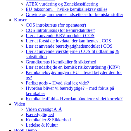
ATEX vurdering og Zoneklassificering
EU-taksonomi – hvilke kemikaliekrav stilles
Gravide og ammendes udsættelse for kemiske stoffer
Kurser
COS introkursus (for operatører)
COS Introkursus (for kemiredaktører)
Lær at anvende KRV modulet i COS
Lær at forstå de lovdata, der kan hentes i COS
Lær at anvende bæredygtighedsmodulet i COS
Lær at anvende værktøjerne i COS til udfasning &
substitution
Grundkursus i kemikalier & sikkerhed
Lær at udarbejde en kemisk risikovurdering (KRV)
Kemikalielovgivningen i EU – hvad betyder den for
os?
Farligt gods – Hvad skal jeg vide?
Hvordan bliver vi bæredygtige? – med fokus på
kemikalier
Kemikalieaffald – Hvordan håndterer vi det korrekt?
Viden
Viden oversigt A-Å
Bæredygtighed
Kemikalier & Sikkerhed
Ledelse & Kultur
Book Demo