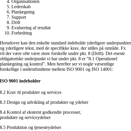
Organisationen
Lederskab
Planlægning
Support
Drift
Evaluering af resultat
Forbedring
Herudover kan den enkelte standard indeholde yderligere underpunkte
og yderligere tekst, med de specifikke krav, der stilles på område. Fx
vil der være ofte være store forskelle under pkt. 8 (Drift). Det eneste
obligatoriske underpunkt vi har under pkt. 8 er ”8.1 Operationel
planlægning og kontrol”. Men herefter ser vi nogle væsentlige
forskellige i underafsnittene mellem ISO 9001 og ISO 14001:
ISO 9001 indeholder
8.2 Krav til produkter og services
8.3 Design og udvikling af produkter og ydelser
8.4 Kontrol af eksternt godkendte processer,
produkter og serviceydelser
8.5 Produktion og tjenesteydelser