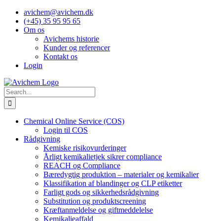
Skip
avichem@avichem.dk
to
(+45) 35 95 95 65
content
Om os
Avichems historie
Kunder og referencer
Kontakt os
Login
Search
for:
Chemical Online Service (COS)
Login til COS
Rådgivning
Kemiske risikovurderinger
Årligt kemikalietjek sikrer compliance
REACH og Compliance
Bæredygtig produktion – materialer og kemikalier
Klassifikation af blandinger og CLP etiketter
Farligt gods og sikkerhedsrådgivning
Substitution og produktscreening
Kræftanmeldelse og giftmeddelelse
Kemikalieaffald