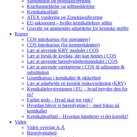
Substitution og produktscreening
Kræftanmeldelse og giftmeddelelse
Kemikalieaffald
ATEX vurdering og Zoneklassificering
EU-taksonomi – hvilke kemikaliekrav stilles
Gravide og ammendes udsættelse for kemiske stoffer
Kurser
COS introkursus (for operatører)
COS Introkursus (for kemiredaktører)
Lær at anvende KRV modulet i COS
Lær at forstå de lovdata, der kan hentes i COS
Lær at anvende bæredygtighedsmodulet i COS
Lær at anvende værktøjerne i COS til udfasning &
substitution
Grundkursus i kemikalier & sikkerhed
Lær at udarbejde en kemisk risikovurdering (KRV)
Kemikalielovgivningen i EU – hvad betyder den for
os?
Farligt gods – Hvad skal jeg vide?
Hvordan bliver vi bæredygtige? – med fokus på
kemikalier
Kemikalieaffald – Hvordan håndterer vi det korrekt?
Viden
Viden oversigt A-Å
Bæredygtighed