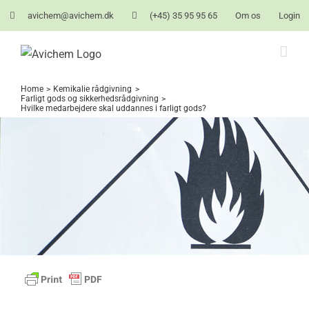
Skip
avichem@avichem.dk
(+45) 35 95 95 65
Om os
Login
to
content
Home
Kemikalie rådgivning
Farligt gods og sikkerhedsrådgivning
Hvilke medarbejdere skal uddannes i farligt gods?