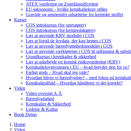
ATEX vurdering og Zoneklassificering
EU-taksonomi – hvilke kemikaliekrav stilles
Gravide og ammendes udsættelse for kemiske stoffer
Kurser
COS introkursus (for operatører)
COS Introkursus (for kemiredaktører)
Lær at anvende KRV modulet i COS
Lær at forstå de lovdata, der kan hentes i COS
Lær at anvende bæredygtighedsmodulet i COS
Lær at anvende værktøjerne i COS til udfasning & substi
Grundkursus i kemikalier & sikkerhed
Lær at udarbejde en kemisk risikovurdering (KRV)
Kemikalielovgivningen i EU – hvad betyder den for os?
Farligt gods – Hvad skal jeg vide?
Hvordan bliver vi bæredygtige? – med fokus på kemikali
Kemikalieaffald – Hvordan håndterer vi det korrekt?
Viden
Viden oversigt A-Å
Bæredygtighed
Kemikalier & Sikkerhed
Ledelse & Kultur
Book Demo
Home
Viden