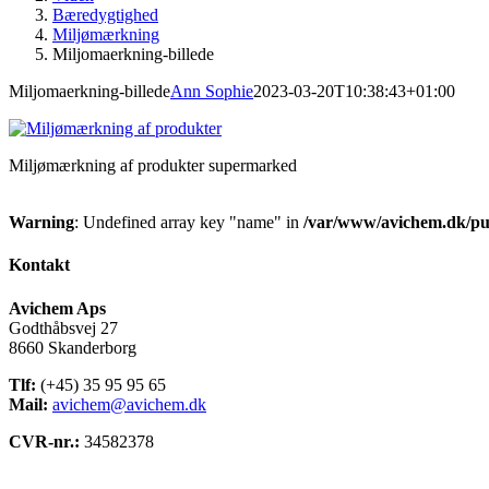
Bæredygtighed
Miljømærkning
Miljomaerkning-billede
Miljomaerkning-billede
Ann Sophie
2023-03-20T10:38:43+01:00
Miljømærkning af produkter supermarked
Warning
: Undefined array key "name" in
/var/www/avichem.dk/pub
Kontakt
Avichem Aps
Godthåbsvej 27
8660 Skanderborg
Tlf:
(+45) 35 95 95 65
Mail:
avichem@avichem.dk
CVR-nr.:
34582378