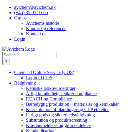
Skip
avichem@avichem.dk
to
(+45) 35 95 95 65
content
Om os
Avichems historie
Kunder og referencer
Kontakt os
Login
Search
for:
Chemical Online Service (COS)
Login til COS
Rådgivning
Kemiske risikovurderinger
Årligt kemikalietjek sikrer compliance
REACH og Compliance
Bæredygtig produktion – materialer og kemikalier
Klassifikation af blandinger og CLP etiketter
Farligt gods og sikkerhedsrådgivning
Substitution og produktscreening
Kræftanmeldelse og giftmeddelelse
Kemikalieaffald