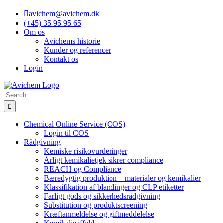
Skip
avichem@avichem.dk
to
(+45) 35 95 95 65
content
Om os
Avichems historie
Kunder og referencer
Kontakt os
Login
Search
for:
Chemical Online Service (COS)
Login til COS
Rådgivning
Kemiske risikovurderinger
Årligt kemikalietjek sikrer compliance
REACH og Compliance
Bæredygtig produktion – materialer og kemikalier
Klassifikation af blandinger og CLP etiketter
Farligt gods og sikkerhedsrådgivning
Substitution og produktscreening
Kræftanmeldelse og giftmeddelelse
Kemikalieaffald