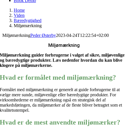
Book Demo
Home
Viden
Bæredygtighed
Miljømærkning
Miljømærkning
Peder Østerby
2023-04-24T12:22:54+02:00
Miljømærkning
Miljømærkning guider forbrugerne i valget af sikre, miljøvenlige
og bæredygtige produkter. Læs nedenfor hvordan du kan blive
klogere på miljømærkerne.
Hvad er formålet med miljømærkning?
Formålet med miljømærkning er generelt at guide forbrugerne til at
vælge mere sunde, miljøvenlige eller bæredygtige produkter. For
virksomhederne er miljømærkning også en strategisk del af
markedsføringen, da miljømærker af de fleste bliver betragtet som et
kvalitetsstempel.
Hvad er de mest anvendte miljømærker?