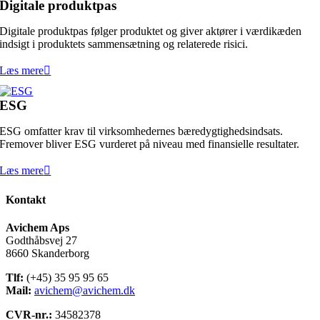
Digitale produktpas
Digitale produktpas følger produktet og giver aktører i værdikæden
indsigt i produktets sammensætning og relaterede risici.
Læs mere
ESG
ESG omfatter krav til virksomhedernes bæredygtighedsindsats.
Fremover bliver ESG vurderet på niveau med finansielle resultater.
Læs mere
Kontakt
Avichem Aps
Godthåbsvej 27
8660 Skanderborg
Tlf:
(+45) 35 95 95 65
Mail:
avichem@avichem.dk
CVR-nr.:
34582378