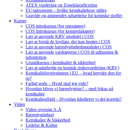
ATEX vurdering og Zoneklassificering
EU-taksonomi – hvilke kemikaliekrav stilles
Gravide og ammendes udsættelse for kemiske stoffer
Kurser
COS introkursus (for operatører)
COS Introkursus (for kemiredaktører)
Lær at anvende KRV modulet i COS
Lær at forstå de lovdata, der kan hentes i COS
Lær at anvende bæredygtighedsmodulet i COS
Lær at anvende værktøjerne i COS til udfasning &
substitution
Grundkursus i kemikalier & sikkerhed
Lær at udarbejde en kemisk risikovurdering (KRV)
Kemikalielovgivningen i EU – hvad betyder den for
os?
Farligt gods – Hvad skal jeg vide?
Hvordan bliver vi bæredygtige? – med fokus på
kemikalier
Kemikalieaffald – Hvordan håndterer vi det korrekt?
Viden
Viden oversigt A-Å
Bæredygtighed
Kemikalier & Sikkerhed
Ledelse & Kultur