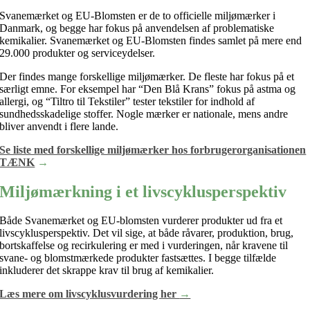
Svanemærket og EU-Blomsten er de to officielle miljømærker i
Danmark, og begge har fokus på anvendelsen af problematiske
kemikalier. Svanemærket og EU-Blomsten findes samlet på mere end
29.000 produkter og serviceydelser.
Der findes mange forskellige miljømærker. De fleste har fokus på et
særligt emne. For eksempel har “Den Blå Krans” fokus på astma og
allergi, og “Tiltro til Tekstiler” tester tekstiler for indhold af
sundhedsskadelige stoffer. Nogle mærker er nationale, mens andre
bliver anvendt i flere lande.
Se liste med forskellige miljømærker hos forbrugerorganisationen
TÆNK
→
Miljømærkning i et livscyklusperspektiv
Både Svanemærket og EU-blomsten vurderer produkter ud fra et
livscyklusperspektiv. Det vil sige, at både råvarer, produktion, brug,
bortskaffelse og recirkulering er med i vurderingen, når kravene til
svane- og blomstmærkede produkter fastsættes. I begge tilfælde
inkluderer det skrappe krav til brug af kemikalier.
Læs mere om livscyklusvurdering her
→