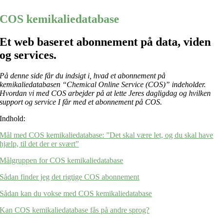
COS kemikaliedatabase
Et web baseret abonnement på data, viden
og services.
På denne side får du indsigt i, hvad et abonnement på
kemikaliedatabasen “Chemical Online Service (COS)” indeholder.
Hvordan vi med COS arbejder på at lette Jeres dagligdag og hvilken
support og service I får med et abonnement på COS.
Indhold:
Mål med COS kemikaliedatabase: ”Det skal være let, og du skal have
hjælp, til det der er svært”
Målgruppen for COS kemikaliedatabase
Sådan finder jeg det rigtige COS abonnement
Sådan kan du vokse med COS kemikaliedatabase
Kan COS kemikaliedatabase fås på andre sprog?