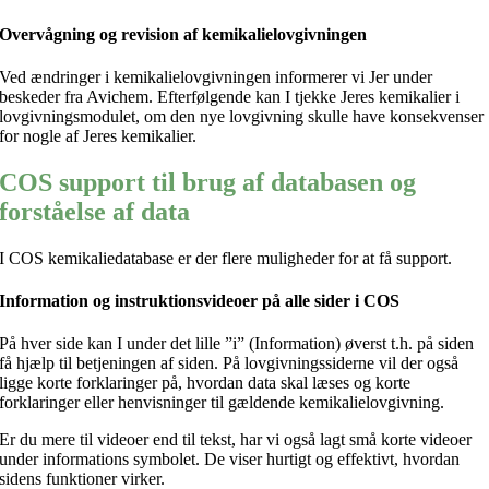
Overvågning og revision af kemikalielovgivningen
Ved ændringer i kemikalielovgivningen informerer vi Jer under
beskeder fra Avichem. Efterfølgende kan I tjekke Jeres kemikalier i
lovgivningsmodulet, om den nye lovgivning skulle have konsekvenser
for nogle af Jeres kemikalier.
COS support til brug af databasen og
forståelse af data
I COS kemikaliedatabase er der flere muligheder for at få support.
Information og instruktionsvideoer på alle sider i COS
På hver side kan I under det lille ”i” (Information) øverst t.h. på siden
få hjælp til betjeningen af siden. På lovgivningssiderne vil der også
ligge korte forklaringer på, hvordan data skal læses og korte
forklaringer eller henvisninger til gældende kemikalielovgivning.
Er du mere til videoer end til tekst, har vi også lagt små korte videoer
under informations symbolet. De viser hurtigt og effektivt, hvordan
sidens funktioner virker.