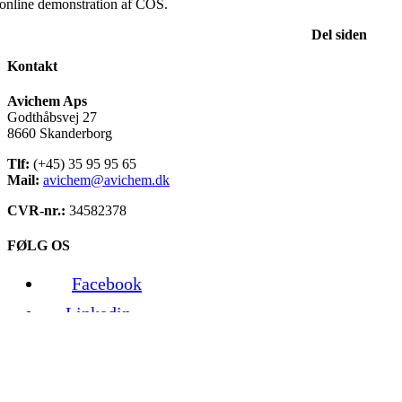
online demonstration af COS.
Del siden
Kontakt
Avichem Aps
Godthåbsvej 27
8660 Skanderborg
Tlf:
(+45) 35 95 95 65
Mail:
avichem@avichem.dk
CVR-nr.:
34582378
FØLG OS
Facebook
Linkedin
Youtube
Nyhedsbrev