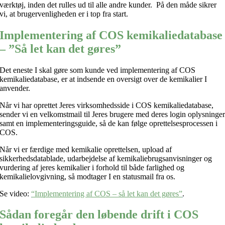
værktøj, inden det rulles ud til alle andre kunder. På den måde sikrer
vi, at brugervenligheden er i top fra start.
Implementering af COS kemikaliedatabase
– ”Så let kan det gøres”
Det eneste I skal gøre som kunde ved implementering af COS
kemikaliedatabase, er at indsende en oversigt over de kemikalier I
anvender.
Når vi har oprettet Jeres virksomhedsside i COS kemikaliedatabase,
sender vi en velkomstmail til Jeres brugere med deres login oplysninge
samt en implementeringsguide, så de kan følge oprettelsesprocessen i
COS.
Når vi er færdige med kemikalie oprettelsen, upload af
sikkerhedsdatablade, udarbejdelse af kemikaliebrugsanvisninger og
vurdering af jeres kemikalier i forhold til både farlighed og
kemikalielovgivning, så modtager I en statusmail fra os.
Se video:
“Implementering af COS – så let kan det gøres”
.
Sådan foregår den løbende drift i COS