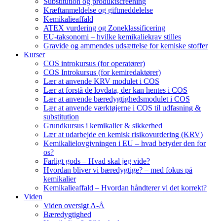
Substitution og produktscreening
Kræftanmeldelse og giftmeddelelse
Kemikalieaffald
ATEX vurdering og Zoneklassificering
EU-taksonomi – hvilke kemikaliekrav stilles
Gravide og ammendes udsættelse for kemiske stoffer
Kurser
COS introkursus (for operatører)
COS Introkursus (for kemiredaktører)
Lær at anvende KRV modulet i COS
Lær at forstå de lovdata, der kan hentes i COS
Lær at anvende bæredygtighedsmodulet i COS
Lær at anvende værktøjerne i COS til udfasning &
substitution
Grundkursus i kemikalier & sikkerhed
Lær at udarbejde en kemisk risikovurdering (KRV)
Kemikalielovgivningen i EU – hvad betyder den for
os?
Farligt gods – Hvad skal jeg vide?
Hvordan bliver vi bæredygtige? – med fokus på
kemikalier
Kemikalieaffald – Hvordan håndterer vi det korrekt?
Viden
Viden oversigt A-Å
Bæredygtighed