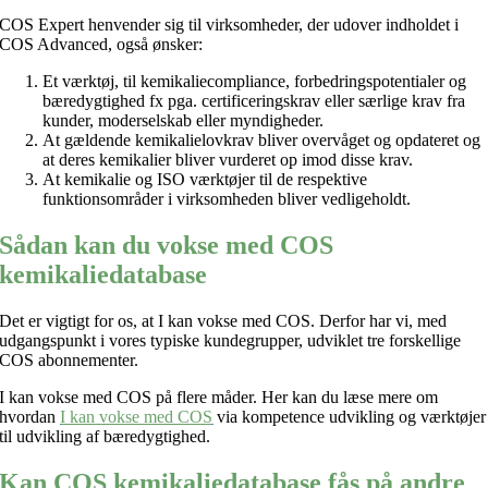
COS Expert henvender sig til virksomheder, der udover indholdet i
COS Advanced, også ønsker:
Et værktøj, til kemikaliecompliance, forbedringspotentialer og
bæredygtighed fx pga. certificeringskrav eller særlige krav fra
kunder, moderselskab eller myndigheder.
At gældende kemikalielovkrav bliver overvåget og opdateret og
at deres kemikalier bliver vurderet op imod disse krav.
At kemikalie og ISO værktøjer til de respektive
funktionsområder i virksomheden bliver vedligeholdt.
Sådan kan du vokse med COS
kemikaliedatabase
Det er vigtigt for os, at I kan vokse med COS. Derfor har vi, med
udgangspunkt i vores typiske kundegrupper, udviklet tre forskellige
COS abonnementer.
I kan vokse med COS på flere måder. Her kan du læse mere om
hvordan
I kan vokse med COS
via kompetence udvikling og værktøjer
til udvikling af bæredygtighed.
Kan COS kemikaliedatabase fås på andre