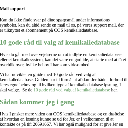
Mail support
Kan du ikke finde svar på dine spørgsmål under informations
symbolet, kan du altid sende en mail til os, på vores support mail, der
er tilknyttet et abonnement på COS kemikaliedatabase.
10 gode råd til valg af kemikaliedatabase
Hvis du går med overvejelserne om at indføre en kemikaliedatabase
eller et kemikaliesystem, kan det være en god idé, at starte med at få et
overblik over, hvilke behov I har som virksomhed.
Vi har udviklet en guide med 10 gode råd ved valg af
kemikaliedatabase. Guiden har til formål at afklare Jer både i forhold til
Jeres egne behov og til hvilken type af kemikaliedatabase løsning, I
skal vælge. Se de
10 gode råd ved valg af kemikaliedatabase
her.
Sådan kommer jeg i gang
Hvis I ønsker mere viden om COS kemikaliedatabase og en drøftelse
af hvordan en løsning kunne se ud for Jer, er I velkommen til at
kontakte os på tlf: 20691667. Vi har også mulighed for at give Jer en