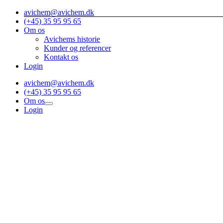
Skip
avichem@avichem.dk
to
(+45) 35 95 95 65
content
Om os
Avichems historie
Kunder og referencer
Kontakt os
Login
avichem@avichem.dk
(+45) 35 95 95 65
Om os
Login