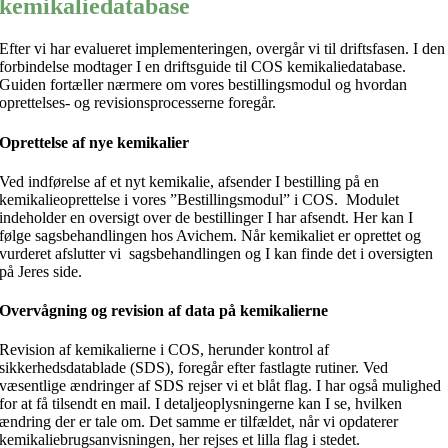
kemikaliedatabase
Efter vi har evalueret implementeringen, overgår vi til driftsfasen. I den
forbindelse modtager I en driftsguide til COS kemikaliedatabase.
Guiden fortæller nærmere om vores bestillingsmodul og hvordan
oprettelses- og revisionsprocesserne foregår.
Oprettelse af nye kemikalier
Ved indførelse af et nyt kemikalie, afsender I bestilling på en
kemikalieoprettelse i vores ”Bestillingsmodul” i COS. Modulet
indeholder en oversigt over de bestillinger I har afsendt. Her kan I
følge sagsbehandlingen hos Avichem. Når kemikaliet er oprettet og
vurderet afslutter vi sagsbehandlingen og I kan finde det i oversigten
på Jeres side.
Overvågning og revision af data på kemikalierne
Revision af kemikalierne i COS, herunder kontrol af
sikkerhedsdatablade (SDS), foregår efter fastlagte rutiner. Ved
væsentlige ændringer af SDS rejser vi et blåt flag. I har også mulighed
for at få tilsendt en mail. I detaljeoplysningerne kan I se, hvilken
ændring der er tale om. Det samme er tilfældet, når vi opdaterer
kemikaliebrugsanvisningen, her rejses et lilla flag i stedet.