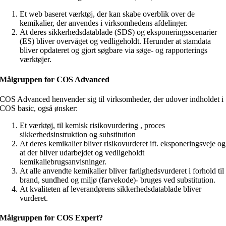
Et web baseret værktøj, der kan skabe overblik over de
kemikalier, der anvendes i virksomhedens afdelinger.
At deres sikkerhedsdatablade (SDS) og eksponeringsscenarier
(ES) bliver overvåget og vedligeholdt. Herunder at stamdata
bliver opdateret og gjort søgbare via søge- og rapporterings
værktøjer.
Målgruppen for COS Advanced
COS Advanced henvender sig til virksomheder, der udover indholdet i
COS basic, også ønsker:
Et værktøj, til kemisk risikovurdering , proces
sikkerhedsinstruktion og substitution
At deres kemikalier bliver risikovurderet ift. eksponeringsveje og
at der bliver udarbejdet og vedligeholdt
kemikaliebrugsanvisninger.
At alle anvendte kemikalier bliver farlighedsvurderet i forhold til
brand, sundhed og miljø (farvekode)- bruges ved substitution.
At kvaliteten af leverandørens sikkerhedsdatablade bliver
vurderet.
Målgruppen for COS Expert?