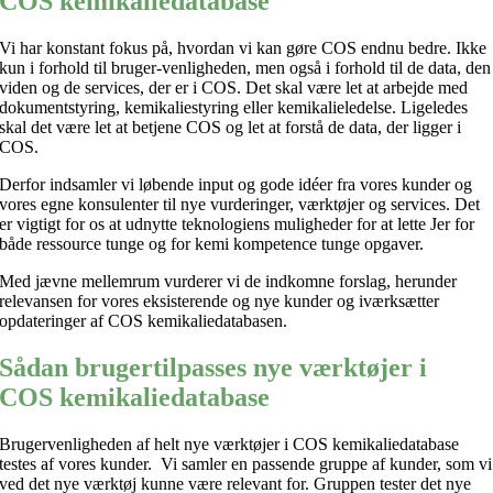
COS kemikaliedatabase
Vi har konstant fokus på, hvordan vi kan gøre COS endnu bedre. Ikke
kun i forhold til bruger-venligheden, men også i forhold til de data, den
viden og de services, der er i COS. Det skal være let at arbejde med
dokumentstyring, kemikaliestyring eller kemikalieledelse. Ligeledes
skal det være let at betjene COS og let at forstå de data, der ligger i
COS.
Derfor indsamler vi løbende input og gode idéer fra vores kunder og
vores egne konsulenter til nye vurderinger, værktøjer og services. Det
er vigtigt for os at udnytte teknologiens muligheder for at lette Jer for
både ressource tunge og for kemi kompetence tunge opgaver.
Med jævne mellemrum vurderer vi de indkomne forslag, herunder
relevansen for vores eksisterende og nye kunder og iværksætter
opdateringer af COS kemikaliedatabasen.
Sådan brugertilpasses nye værktøjer i
COS kemikaliedatabase
Brugervenligheden af helt nye værktøjer i COS kemikaliedatabase
testes af vores kunder. Vi samler en passende gruppe af kunder, som vi
ved det nye værktøj kunne være relevant for. Gruppen tester det nye