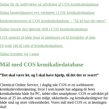
Sådan får du indflydelse på udvikling af COS kemikaliedatabase
Sådan brugertilpasses nye værktøjer i COS kemikaliedatabase
Implementeringen af COS kemikaliedatabase – ”Så let kan det gøres”
Sådan foregår den løbende drift i COS kemikaliedatabase
COS support til både brug af databasen og til forståelse af data
10 gode råd til valg af kemikaliedatabase.
Sådan kommer jeg i gang
Mål med COS kemikaliedatabase
”Det skal være let, og I skal have hjælp, til det der er svært”
Chemical Online Service, i daglig tale COS er en webbaseret
kemikalievidensløsning, hvor I som kunde har adgang til Jeres
kemikaliedata både fra PC, tablet eller smartphone. COS er udviklet på
basis af 25 års arbejde som miljø, sikkerheds- og kemikalierådgiver for
både små og store virksomheder. Vores mål med COS er, at løsningen
skal: