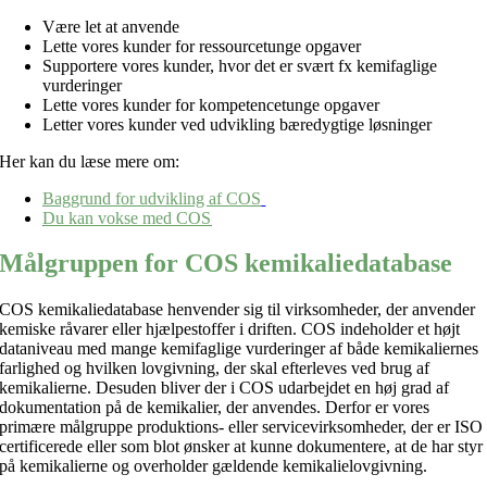
Være let at anvende
Lette vores kunder for ressourcetunge opgaver
Supportere vores kunder, hvor det er svært fx kemifaglige
vurderinger
Lette vores kunder for kompetencetunge opgaver
Letter vores kunder ved udvikling bæredygtige løsninger
Her kan du læse mere om:
Baggrund for udvikling af COS
Du kan vokse med COS
Målgruppen for COS kemikaliedatabase
COS kemikaliedatabase henvender sig til virksomheder, der anvender
kemiske råvarer eller hjælpestoffer i driften. COS indeholder et højt
dataniveau med mange kemifaglige vurderinger af både kemikaliernes
farlighed og hvilken lovgivning, der skal efterleves ved brug af
kemikalierne. Desuden bliver der i COS udarbejdet en høj grad af
dokumentation på de kemikalier, der anvendes. Derfor er vores
primære målgruppe produktions- eller servicevirksomheder, der er ISO
certificerede eller som blot ønsker at kunne dokumentere, at de har styr
på kemikalierne og overholder gældende kemikalielovgivning.