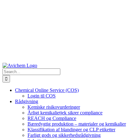
Search
for:
Chemical Online Service (COS)
Login til COS
Rådgivning
Kemiske risikovurderinger
Årligt kemikalietjek sikrer compliance
REACH og Compliance
Bæredygtig produktion – materialer og kemikalier
Klassifikation af blandinger og CLP etiketter
Farligt gods og sikkerhedsrådgivning