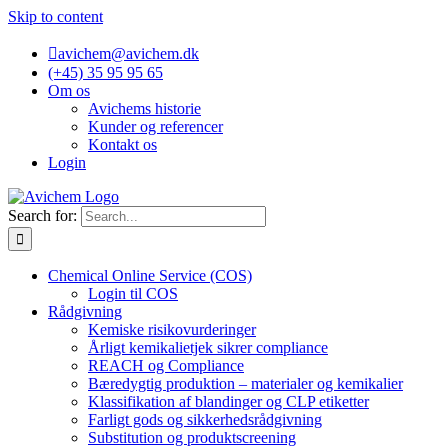
Skip to content
avichem@avichem.dk
(+45) 35 95 95 65
Om os
Avichems historie
Kunder og referencer
Kontakt os
Login
Search for:
Chemical Online Service (COS)
Login til COS
Rådgivning
Kemiske risikovurderinger
Årligt kemikalietjek sikrer compliance
REACH og Compliance
Bæredygtig produktion – materialer og kemikalier
Klassifikation af blandinger og CLP etiketter
Farligt gods og sikkerhedsrådgivning
Substitution og produktscreening