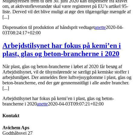
Miljøstyrelsen frem til den 30. juni 2020 kan dispensere fra kravet
om, at aktivstofleverandør skal være registreret på EU’s artikel 95-
liste. Derved vil det blive muligt at øge den tilgængelige mængde af
[...]
Dispensation til produktion af håndsprit vedtaget
anette
2020-04-
03T08:24:17+02:00
Arbejdstilsynet har fokus på kemi’en i
plast, glas og beton-brancherne i 2020
Når plast, glas og beton-brancherne i løbet af 2020 får besøg af
Arbejdstilsynet, vil de tilsynsførende se særligt på kemiske stoffer i
arbejdsmiljøet. Der anmeldes flere luftvejssygdomme i plast, glas og
beton-brancherne, end der gør gennemsnitligt i alle andre brancher.
[...]
Arbejdstilsynet har fokus på kemi’en i plast, glas og beton-
brancherne i 2020
anette
2020-04-03T09:07:21+02:00
Kontakt
Avichem Aps
Godthåbsvej 27