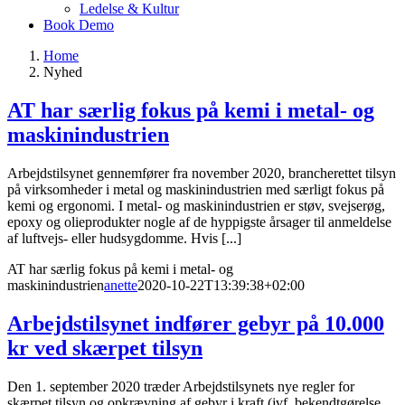
Ledelse & Kultur
Book Demo
Home
Nyhed
AT har særlig fokus på kemi i metal- og
maskinindustrien
Arbejdstilsynet gennemfører fra november 2020, brancherettet tilsyn
på virksomheder i metal og maskinindustrien med særligt fokus på
kemi og ergonomi. I metal- og maskinindustrien er støv, svejserøg,
epoxy og olieprodukter nogle af de hyppigste årsager til anmeldelse
af luftvejs- eller hudsygdomme. Hvis [...]
AT har særlig fokus på kemi i metal- og
maskinindustrien
anette
2020-10-22T13:39:38+02:00
Arbejdstilsynet indfører gebyr på 10.000
kr ved skærpet tilsyn
Den 1. september 2020 træder Arbejdstilsynets nye regler for
skærpet tilsyn og opkrævning af gebyr i kraft (jvf. bekendtgørelse