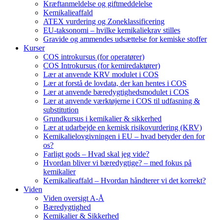
Kræftanmeldelse og giftmeddelelse
Kemikalieaffald
ATEX vurdering og Zoneklassificering
EU-taksonomi – hvilke kemikaliekrav stilles
Gravide og ammendes udsættelse for kemiske stoffer
Kurser
COS introkursus (for operatører)
COS Introkursus (for kemiredaktører)
Lær at anvende KRV modulet i COS
Lær at forstå de lovdata, der kan hentes i COS
Lær at anvende bæredygtighedsmodulet i COS
Lær at anvende værktøjerne i COS til udfasning &
substitution
Grundkursus i kemikalier & sikkerhed
Lær at udarbejde en kemisk risikovurdering (KRV)
Kemikalielovgivningen i EU – hvad betyder den for
os?
Farligt gods – Hvad skal jeg vide?
Hvordan bliver vi bæredygtige? – med fokus på
kemikalier
Kemikalieaffald – Hvordan håndterer vi det korrekt?
Viden
Viden oversigt A-Å
Bæredygtighed
Kemikalier & Sikkerhed