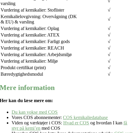
√
varsling
Vurdering af kemikalier: Stoflister
√
Kemikalielovgivning: Overvågning (DK
√
& EU) & varsling
Vurdering af kemikalier: Oplag
√
Vurdering af kemikalier: ATEX
√
Vurdering af kemikalier: Farligt gods
√
Vurdering af kemikalier: REACH
√
Vurdering af kemikalier: Arbejdsmiljø
√
Vurdering af kemikalier: Miljø
√
Produkt certifikat (print)
√
Bæredygtighedsmodul
√
Mere information
Her kan du læse mere om:
Du kan vokse med COS
Vores COS abonnementer:
COS kemikaliedatabase
Viden og værktøjer i COS:
Hvad er COS
og hvordan I kan
få
styr på kemi’en
med COS