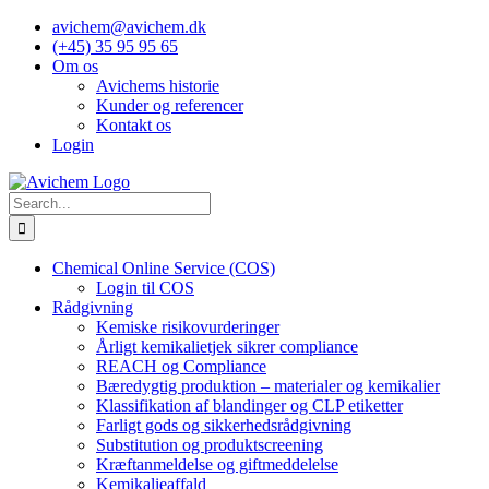
Skip
avichem@avichem.dk
to
(+45) 35 95 95 65
content
Om os
Avichems historie
Kunder og referencer
Kontakt os
Login
Search
for:
Chemical Online Service (COS)
Login til COS
Rådgivning
Kemiske risikovurderinger
Årligt kemikalietjek sikrer compliance
REACH og Compliance
Bæredygtig produktion – materialer og kemikalier
Klassifikation af blandinger og CLP etiketter
Farligt gods og sikkerhedsrådgivning
Substitution og produktscreening
Kræftanmeldelse og giftmeddelelse
Kemikalieaffald