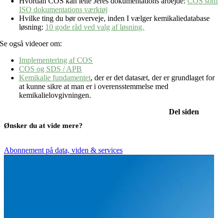
Hvordan COS kan lette Jeres dokumentations arbejde:
COS som
ISO dokumentations værktøj
Hvilke ting du bør overveje, inden I vælger kemikaliedatabase
løsning:
10 gode råd ved valg af løsning.
Se også videoer om:
Implementering af COS
COS og SDS / APB
Kemikalie fundamentet
, der er det datasæt, der er grundlaget for
at kunne sikre at man er i overensstemmelse med
kemikalielovgivningen.
Del siden
Ønsker du at vide mere?
Abonnement på data, viden & services