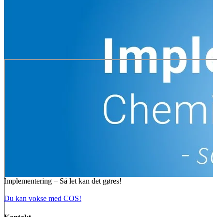
Implementering – Så let kan det gøres!
Du kan vokse med COS!