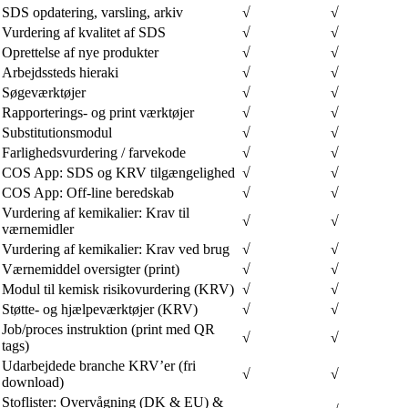
SDS opdatering, varsling, arkiv
√
√
Vurdering af kvalitet af SDS
√
√
Oprettelse af nye produkter
√
√
Arbejdssteds hieraki
√
√
Søgeværktøjer
√
√
Rapporterings- og print værktøjer
√
√
Substitutionsmodul
√
√
Farlighedsvurdering / farvekode
√
√
COS App: SDS og KRV tilgængelighed
√
√
COS App: Off-line beredskab
√
√
Vurdering af kemikalier: Krav til
√
√
værnemidler
Vurdering af kemikalier: Krav ved brug
√
√
Værnemiddel oversigter (print)
√
√
Modul til kemisk risikovurdering (KRV)
√
√
Støtte- og hjælpeværktøjer (KRV)
√
√
Job/proces instruktion (print med QR
√
√
tags)
Udarbejdede branche KRV’er (fri
√
√
download)
Stoflister: Overvågning (DK & EU) &