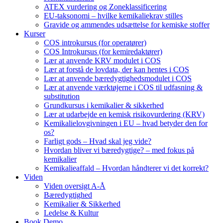
ATEX vurdering og Zoneklassificering
EU-taksonomi – hvilke kemikaliekrav stilles
Gravide og ammendes udsættelse for kemiske stoffer
Kurser
COS introkursus (for operatører)
COS Introkursus (for kemiredaktører)
Lær at anvende KRV modulet i COS
Lær at forstå de lovdata, der kan hentes i COS
Lær at anvende bæredygtighedsmodulet i COS
Lær at anvende værktøjerne i COS til udfasning &
substitution
Grundkursus i kemikalier & sikkerhed
Lær at udarbejde en kemisk risikovurdering (KRV)
Kemikalielovgivningen i EU – hvad betyder den for
os?
Farligt gods – Hvad skal jeg vide?
Hvordan bliver vi bæredygtige? – med fokus på
kemikalier
Kemikalieaffald – Hvordan håndterer vi det korrekt?
Viden
Viden oversigt A-Å
Bæredygtighed
Kemikalier & Sikkerhed
Ledelse & Kultur
Book Demo