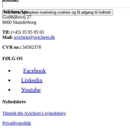
Kontakt
Avichem Aps
Klik for at acceptere marketing cookies og få adgang til indhold
Godthåbsvej 27
8660 Skanderborg
Tlf:
(+45) 35 95 95 65
Mail:
avichem@avichem.dk
CVR-nr.:
34582378
FØLG OS
Facebook
Linkedin
Youtube
Nyhedsbrev
Tilmeld dig Avichem’s nyhedsbrev
Privatlivspolitik