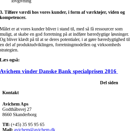
lovgivning
3. Tilføre værdi hos vores kunder, i form af værktøjer, viden og
kompetencer.
Målet er at vores kunder bliver i stand til, med så få ressourcer som
muligt, at skabe en god forretning på at indføre bæredygtige løsninger.
Og bliver klædt på til at se deres potentialer, i at gøre bæredygtighed til
en del af produktudviklingen, forretningmodellen og virksomheds
strategien.
Læs også:
Avichem vinder Danske Bank
specialprisen 2016
Del siden
Kontakt
Avichem Aps
Godthåbsvej 27
8660 Skanderborg
Tlf:
(+45) 35 95 95 65
Mail:
avichem@avichem.dk