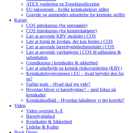
ATEX vurdering og Zoneklassificering
EU-taksonomi – hvilke kemikaliekrav stilles
Gravide og ammendes udsættelse for kemiske stoffer
Kurser
COS introkursus (for operatører)
COS Introkursus (for kemiredaktører)
Lær at anvende KRV modulet i COS
Lær at forstå de lovdata, der kan hentes i COS
Lær at anvende bæredygtighedsmodulet i COS
Lær at anvende værktøjerne i COS til udfasning &
substitution
Grundkursus i kemikalier & sikkerhed
Lær at udarbejde en kemisk risikovurdering (KRV)
Kemikalielovgivningen i EU – hvad betyder den for
os?
Farligt gods – Hvad skal jeg vide?
Hvordan bliver vi bæredygtige? – med fokus på
kemikalier
Kemikalieaffald – Hvordan håndterer vi det korrekt?
Viden
Viden oversigt A-Å
Bæredygtighed
Kemikalier & Sikkerhed
Ledelse & Kultur
Book Demo