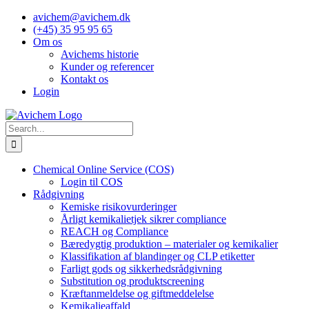
Skip
avichem@avichem.dk
to
(+45) 35 95 95 65
content
Om os
Avichems historie
Kunder og referencer
Kontakt os
Login
Search
for:
Chemical Online Service (COS)
Login til COS
Rådgivning
Kemiske risikovurderinger
Årligt kemikalietjek sikrer compliance
REACH og Compliance
Bæredygtig produktion – materialer og kemikalier
Klassifikation af blandinger og CLP etiketter
Farligt gods og sikkerhedsrådgivning
Substitution og produktscreening
Kræftanmeldelse og giftmeddelelse
Kemikalieaffald